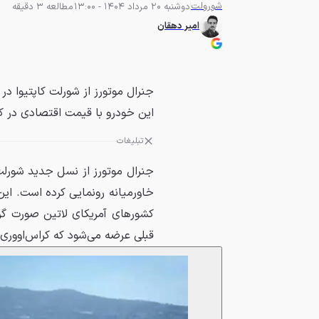
شورولت
دوشنبه 20 مرداد 1404 - 13:00
مطالعه 3 دقیقه
امیر دهقان
جنرال موتورز از شورلت کاپتیوا در 
این خودرو با قیمت اقتصادی در 
تبلیغات
جنرال موتورز از نسل جدید شورلت ک
خاورمیانه رونمایی کرده است. ای
کشورهای آمریکای لاتین صورت گرف
قبلی عرضه می‌شود که کراس‌اووری سه ردیفه