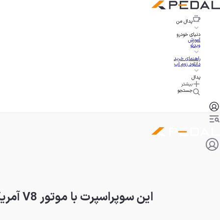
پدال
من
دنیای خودرو
آموزش
ویدئو
راهنمای خرید
دانلود زوم اپ
پدال
بیشتر
جستجو
این سوپراسپرت با موتور V8 آمریکایی را در خانه بسازید!