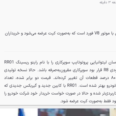
 دقیقه
راینو RR01 سوپراسپرتی لیتوانیایی با موتور V8 فورد است که به‌صورت کیت عرضه می‌شود و خریداران
هجده ماه پیش، گروهی از مهندسان لیتوانیایی پروتوتایپ سوپرکاری را با نام راینو ریسینگ RR01
معرفی کردند که با موتور V10 آئودی R8 قرار بود سوپرکاری مقرون‌به‌صرفه باشد. حالا نسخه تولیدی
این خودرو آماده شده و تقریباً ۸۰ درصد قطعات آن تغییر کرده‌اند. قیمت دو برابر شده، تعداد
سیلندرها کاهش یافته اما ظاهر خودرو بهتر شده است. RR01 با کابین جدید و گیربکس جدیدی که
اربردی‌تر شده و حالا در صورت خواست خریدار خود شرکت خودرو را
ار بود فقط به‌صورت کیت عرضه شود.