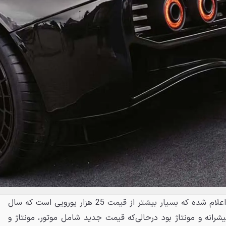
برای RR01 قیمت 150 هزار یورو اعلام شده که بسیار بیشتر از قیمت 25 هزار یورویی است که سال
 پیشرانه و مونتاژ بود درحالی‌که قیمت جدید شامل موتور، مونتاژ و