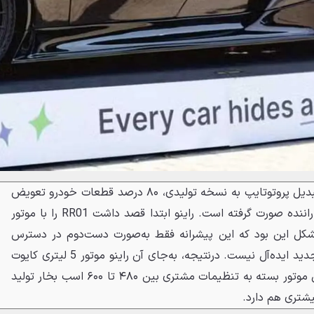
راینو ریسینگ اعلام کرد که برای تبدیل پروتوتایپ به نسخه تولیدی، ۸۰ درصد قطعات خودرو تعویض
شدند. بزرگ‌ترین تغییر پشت سر راننده صورت گرفته است. راینو ابتدا قصد داشت RR01 را با موتور
کند اما مشکل این بود که این پیشرانه فقط به‌صورت دست‌دوم در دسترس
هستند که برای فروش خودرویی جدید ایده‌آل نیست. درنتیجه، به‌جای آن راینو موتور 5 لیتری کایوت
V8 فورد را انتخاب کرده است. این موتور بسته به تنظیمات مشتری بین ۴۸۰ تا ۶۰۰ اسب بخار تولید
یشتری هم دارد.