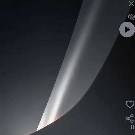
ویدئو را با صدا ببین
بنز E300 وارداتی راساموتور
بنز e300 در بازار ایران وارد شده توسط راساموتور خاورمیانه
لایک