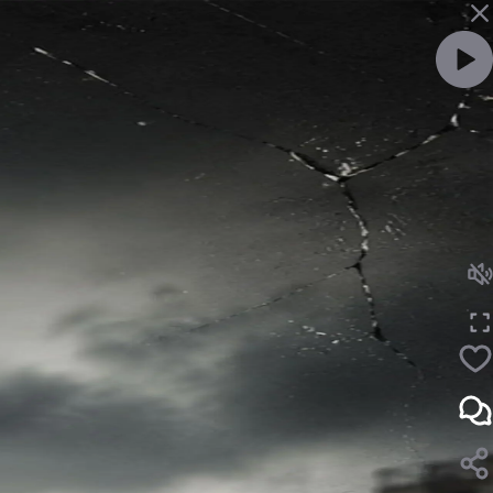
ویدئو را با صدا ببین
لایک
نظر