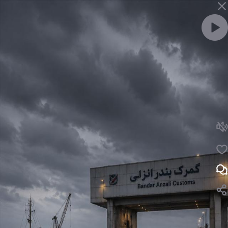
ویدئو را با صدا ببین
لایک
نظر
مکلارن ۵۷۰ و آئودی R8 کف ایران | مکلارن ۵۷۰ و آئودی R8 کف ایران
نظرت رو بنویس ...