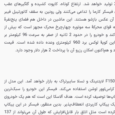
در تعداد محدودی از سال 2025 تولید خواهد شد. ارتفاع کوتاه، کاپوت کشیده و گلگیرهای عقب
سکر کارما را تداعی می‌کنند ولی رونین به سقف کانورتیبل فیبر
ن عکس بازشو هستند. این ماشین در داخل هم فضای پنج‌نفرهٔ
 به قوای محرکهٔ سه موتوره چهارچرخ محرک مجهز است که بیش از
1000 اسب بخار قدرت تولید می‌کند و خودرو را در حدود 2 ثانیه از صفر به سرعت 96 کیلومتر بر
ساعت می‌رساند. همچنین برای این کوپهٔ لوکس برد 960 کیلومتری وعده داده شده است. قیمت
پیکاپ آلاسکا برای رقابت با فورد F150 لایتنینگ و تسلا سایبرتراک به بازار خواهد آمد. این مدل از
FT3 مشترک با کراس‌اوور اوشن استفاده می‌کند. فیسکر این خودرو را سبک‌ترین
یکاپ‌ها توصیف کرده است. هدف آلاسکا این است که هم یک خودروی
ک پیکاپ کاربردی انعطاف‌پذیر. بدین منظور، فیسکر در این پیکاپ
ویژگی‌های کاربردی جالبی تعبیه کرده است مثل اتاق بار قابل‌افزایش که طول آن می‌تواند از 137