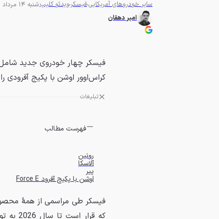
سایر خودروهای آمریکایی
فیسکر
ویدئو کلیپ
شنبه 14 مرداد 1402 - 10:30
امیر دهقان
فیسکر چهار خودروی جدید شامل پیک
کراس‌اوور اوشن با پکیج آفرودی ر
تبلیغات
فهرست مطالب
رونین
آلاسکا
پیر
اوشن با پکیج آفرود Force E
فیسکر طی مراسمی از همهٔ محصول
که قرار 