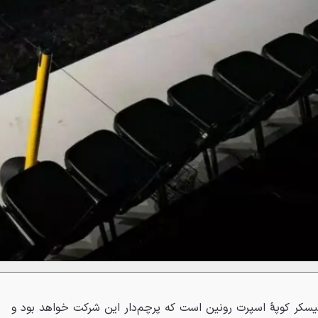
یسکر کوپهٔ اسپرت رونین است که پرچم‌دار این شرکت خواهد بود و