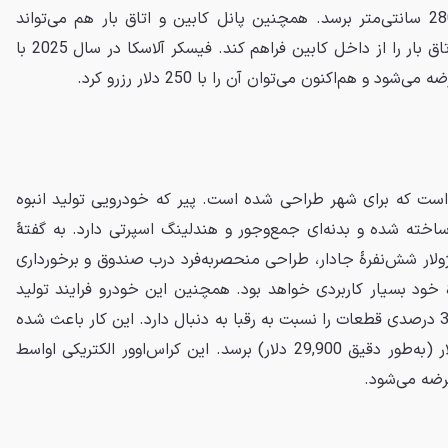
سانتی‌متر به 228 سانتی‌متر و 280 سانتی‌متر برسد. همچنین پانل کابین و اتاق بار هم می‌تواند
پایین برود و امکان دسترسی به اتاق بار را از داخل کابین فراهم کند. فیسکر آلاسکا در سال 2025 با
 است که برای شهر طراحی شده است. پیر که خودرویی تولید انبوه
اهد بود، روی پلت‌فرم SLV-1 ساخته شده و بدنه‌ای جمع‌وجور و هندلینگ اسپرتی دارد. به گفتهٔ
اژولار شش‌نفرهٔ جادار، طراحی منحصربه‌فرد درب صندوق و برخورداری
هٔ خود بسیار کاربردی خواهد بود. همچنین این خودرو فرایند تولید
خاصی خواهد داشت که کاهش 35 درصدی قطعات را نسبت به رقبا به دنبال دارد. این کار باعث شده
قیمت پایهٔ پیر به زیر 30 هزار دلار (به‌طور دقیق 29,900 دلار) برسد. این کراس‌اوور الکتریکی اواسط
عرضه می‌شود.