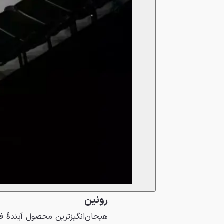
رونین
هیجان‌انگیزترین محصول آیندهٔ ف