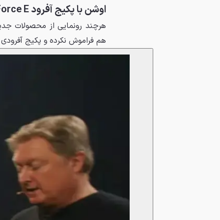
اوشن با پکیج آفرود Force E
هرچند رونمایی از محصولات جدید
هم فراموش نکرده و پکیج آفرودی Force E را برای آن ارائه کرده است.