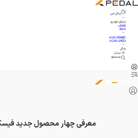
پدال
من
دنیای خودرو
آموزش
ویدئو
راهنمای خرید
دانلود زوم اپ
پدال
بیشتر
جستجو
معرفی چهار محصول جدید فیسکر؛ از کوپه 1000 اسب بخار ت