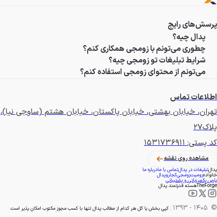
پرسش‌های رایج
پدال چیه؟
چطوری می‌تونم با زومجی همکاری کنم؟
شرایط تبلیغات تو زومجی چیه؟
می‌تونم از محتوای زومجی استفاده کنم؟
اطلاعات تماس
تهران، خیابان بهشتی، خیابان پاکستان، خیابان هشتم (ساوجی نیا)،
پلاک۲۷
کد پستی: ۱۵۳۱۷۳۶۹۱۱
مشاهده روی نقشه
پدال
تبلیغات در پدال
تماس با ما
درباره ما
خانواده
زومیت
زومجی
کجارو
پدال
پارس پک
میزبانی و پشتیبانی
TheForge
هسته قدرتمند پدال
- 1393
1405
©
. کپی بخش یا کل هر کدام از مطالب پدال تنها با کسب مجوز مکتوب امکان پذیر است.