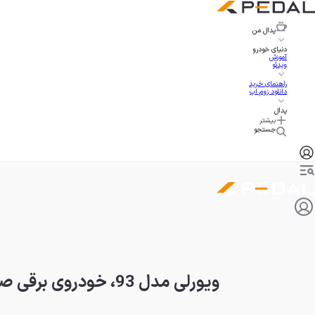
پدال
من
دنیای خودرو
آموزش
ویدئو
راهنمای خرید
دانلود زوم اپ
پدال
بیشتر
جستجو
ویورلی مدل 93، خودروی برقی صد ساله با شعاع حرکتی 160 کیلومتر!