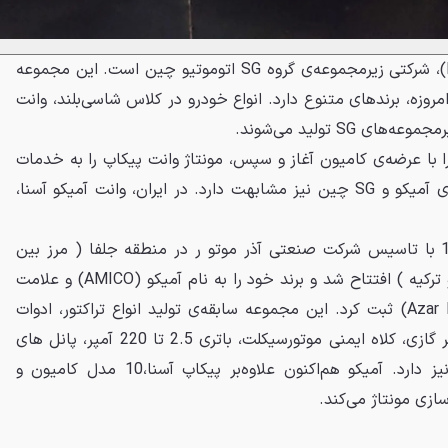
خودروسازی هوانگهای (Huanghai)، شرکتی زیرمجموعه‌ی گروه SG اتوموتیو چین است. این مجموعه
ده شد و امروزه، برندهای متنوع دارد. انواع خودرو در کلاس شاسی‌بلند، وانت
SG تولید می‌شوند.
 با عرضه‌ی کامیون آغاز و سپس، مونتاژ وانت پیکاپ را به خدمات
خود اضافه کرد. حتی نشان تجاری آمیکو و SG چین نیز مشابهت دارد. در ایران، وانت آمیکو آسنا،
گروه صنعتی آمیکو در سال 1368 با تاسیس شرکت صنعتی آذر موتو ر در منطقه جلفا ( مرز بین
کشورهای آذربایجان ، ارمنستان و ترکیه ) افتتاح شد و برند خود را به نام آمیکو (AMICO) و علامت
اختصاری (Azar Motor Industrial CO) ثبت کرد. این مجموعه سابقه‌ی تولید انواع تراکتور، ادوات
کشاورزی، آبگرمکن خورشیدی، کولر گازی، کلاه ایمنی موتورسیکلت، باتری 2.5 تا 220 آمپر، پانل های
سقفی و ساندویچ پانل دیواری نیز دارد. آمیکو هم‌اکنون علاوه‌بر پیکاپ آسنا،10 مدل کامیون و
سازی مونتاژ می‌کند.