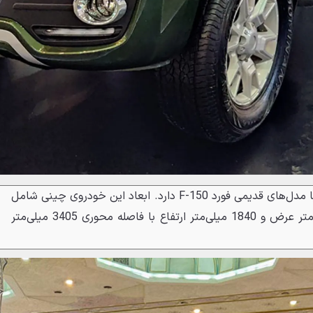
نمای روبروی آسنا شباهت زیادی با مدل‌های قدیمی فورد F-150 دارد. ابعاد این خودروی چینی شامل
5560 میلی‌متر طول، 1840 میلی‌متر عرض و 1840 میلی‌متر ارتفاع با فاصله محوری 3405 میلی‌متر