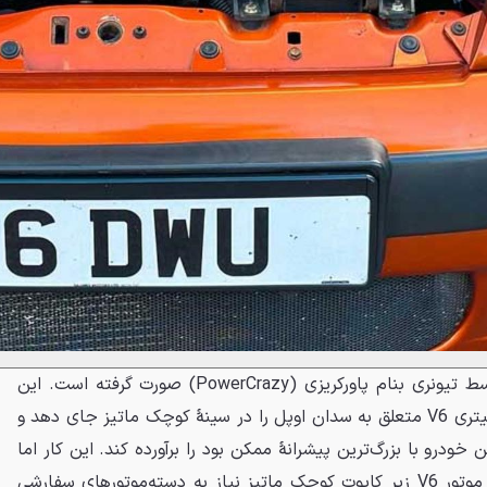
این جایگزینی دیوانه‌وار موتور توسط تیونری بنام پاورکریزی (PowerCrazy) صورت گرفته است. این
تیم موفق شده یک پیشرانهٔ 3.2 لیتری V6 متعلق به سدان اوپل را در سینهٔ کوچک ماتیز جای دهد و
ودرو با بزرگ‌ترین پیشرانهٔ ممکن بود را برآورده کند. این کار اما
هرگز آسان نبوده است زیرا نصب موتور V6 زیر کاپوت کوچک ماتیز نیاز به دسته‌موتورهای سفارشی