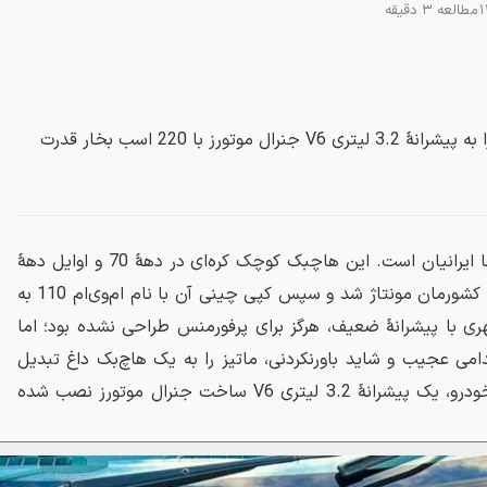
مطالعه 3 دقیقه
تیونری در بریتانیا، یک دوو ماتیز را به پیشرانهٔ 3.2 لیتری V6 جنرال موتورز با 220 اسب بخار قدرت
دوو ماتیز خودروی آشنایی برای ما ایرانیان است. این هاچبک کوچک کره‌ای در دههٔ 70 و اوایل دههٔ
80 شمسی توسط کرمان موتور در کشورمان مونتاژ شد و سپس کپی چینی آن با نام ام‌وی‌ام 110 به
ی با پیشرانهٔ ضعیف، هرگز برای پرفورمنس طراحی نشده بود؛ اما
قدامی عجیب و شاید باورنکردنی، ماتیز را به یک هاچ‌بک داغ تبدیل
کرده است! در سینهٔ کوچک این خودرو، یک پیشرانهٔ 3.2 لیتری V6 ساخت جنرال موتورز نصب شده