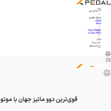
پدال
من
دنیای خودرو
آموزش
ویدئو
راهنمای خرید
دانلود زوم اپ
پدال
بیشتر
جستجو
قوی‌ترین دوو ماتیز جهان با موتور V6؛ قلبی بزرگ در سینه‌ای کوچ