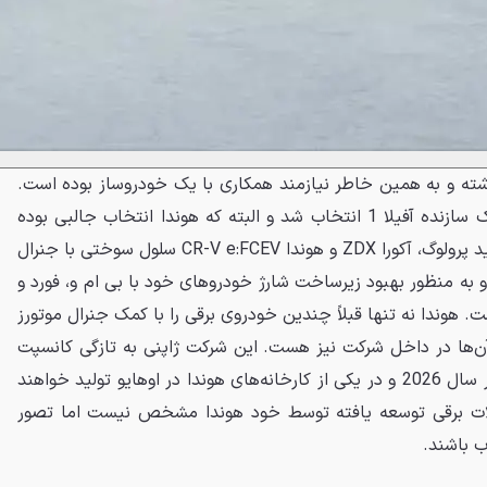
داشته و به همین خاطر نیازمند همکاری با یک خودروساز بوده است.
در این مورد هوندا به عنوان شریک سازنده آفیلا 1 انتخاب شد و البته که هوندا انتخاب جالبی بوده
است. این خودروساز قبلاً برای تولید پرولوگ، آکورا ZDX و هوندا CR-V e:FCEV سلول سوختی با جنرال
 به منظور بهبود زیرساخت شارژ خودروهای خود با بی ام و، فورد و
. هوندا نه تنها قبلاً چندین خودروی برقی را با کمک جنرال موتورز
 آن‌ها در داخل شرکت نیز هست. این شرکت ژاپنی به تازگی کانسپت
های سری 0 را معرفی نموده که در سال 2026 و در یکی از کارخانه‌های هوندا در اوهایو تولید خواهند
ت برقی توسعه یافته توسط خود هوندا مشخص نیست اما تصور
ب باشند.