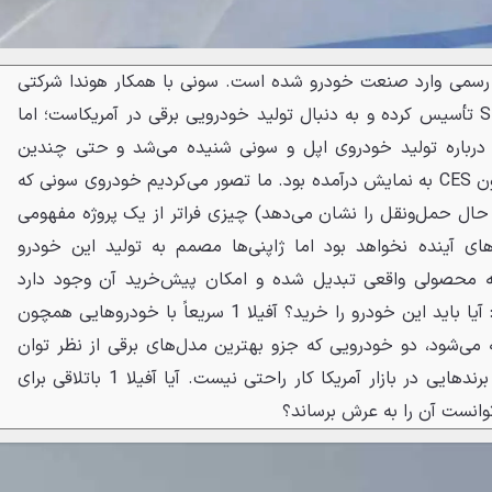
 رسمی وارد صنعت خودرو شده است. سونی با همکار هوندا شرکتی
به نام سونی هوندا موبیلیتی SHM تأسیس کرده و به دنبال تولید خودرویی برقی در آمریکاست؛ اما
ی درباره تولید خودروی اپل و سونی شنیده می‌شد و حتی چندین
کانسپت هم در رویدادهایی همچون CES به نمایش درآمده بود. ما تصور می‌کردیم خودروی سونی که
حس و حال حمل‌ونقل را نشان می‌دهد) چیزی فراتر از یک پروژه مفهومی
ای آینده نخواهد بود اما ژاپنی‌ها مصمم به تولید این خودرو
ند. حالا که سونی آفیلا 1 به محصولی واقعی تبدیل شده و امکان پیش‌خرید آن وجود دارد
بنابراین یک سؤال مطرح می‌کنیم: آیا باید این خودرو را خرید؟ آفیلا 1 سریعاً با خودروهایی همچون
و تسلا مدل S مقایسه می‌شود، دو خودرویی که جزو بهترین مدل‌های برقی از نظر توان
پیمایش هستند. رقابت با چنین برندهایی در بازار آمریکا کار راحتی نیست. آیا آفیلا 1 باتلاقی برای
وانست آن را به عرش برساند؟