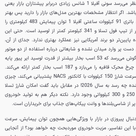
صحبت از رقابتی بودن شد و به نظر می‌رسد سونی آفیلا 1 شانس زیادی دربرابر پیشتازان بازار یعنی
 تسلا مدل S نداشته باشد. اگر انتظار مشخصات بهترین مدل‌های بازار را دارید پس بهتر
است دیدگاه خود را تغییر دهید. باتری 91 کیلووات ساعتی آفیلا 1 توان پیمایش 483 کیلومتری را
ارائه می‌کند که 164 کیلومتر کمتر از تیپ فول تسلا و 341 کیلومتر کمتر از لوسید است. حتی این
پایین‌تر دو برند آمریکایی نیز عملکرد بهتری ندارد. جدای از آن،
رعت هم دست پر وارد میدان نشده و شایعاتی درباره استفاده از دو موتور
برقی با 483 اسب بخار قدرت به گوش می‌رسد که 53 اسب بخار بیشتر از قدرت لوسید ایر پیور پایه
است اما در مقابل مدل S چهار چرخ محرک قافیه را می‌بازد و 187 اسب بخار کمتر ارائه می‌کند.
همچنین آفیلا 1 فقط از حداکثر سرعت شارژ 150 کیلووات با کانکتور NACS پشتیبانی می‌کند، چیزی
که همین الان هم از رده خارج شده چه رسد به سال 2026! در مقابل باید گفت امکان شارژ تسلا
مدل S و لوسید ایر با شارژرهای 250 و 300 کیلوواتی وجود دارد. نکته دیگر هم به تولید خودروی
پر از شاسی‌بلندها و وانت پیکاپ‌های جذاب برای خریداران است.
ست که سونی آفیلا 1 به دنبال پیروزی در بازار با ویژگی‌هایی همچون توان پیمایش، سرعت
ا این تفاسیر، مزیت خودروی موردبحث چه خواهد بود؟ از آنجایی