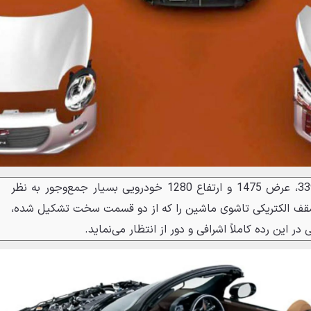
دایهاتسو کوپن جدید با طول 3395، عرض 1475 و ارتفاع 1280 خودرویی بسیار جمع‌وجور به نظر
د سقف الکتریکی تاشوی ماشین را که از دو قسمت سخت تشکیل شده،
 این رده کاملاً اشرافی و دور از انتظار می‌نماید.