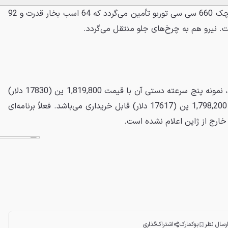
قدرت کوپن از یک موتور بسیار کوچک 660 سی سی توربو تأمین می‌گردد که 64 اسب بخار قدرت و 92
. نیرو هم به چرخ‌های جلو منتقل می‌گردد.
اگر علاقه‌مند به خرید کوپن باشید، نمونه پنج سرعته دستی آن با قیمت 1,819,800 ین (17830 دلار)
و نمونه CVT آن با قیمت ارزان‌تر 1,798,200 ین (17617 دلار) قابل خریداری می‌باشد. فعلاً برنامه‌ای
 خارج از ژاپن اعلام نشده است.
رسال نظر
بوکمارک
اشتراک‌گذاری