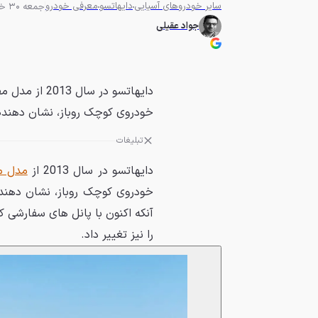
سایر خودروهای آسیایی
دایهاتسو
معرفی خودرو
جمعه 30 خرداد 1393 - 13:34
جواد عقیلی
دایهاتسو در س
خودروی کوچک روباز، نشان دهنده 
تبلیغات
دایهاتسو در سال 2013 از
مدل م
خودروی کوچک روباز، نشان دهند
آنکه اکنون با پانل های سفارشی ک
را نیز تغییر داد.