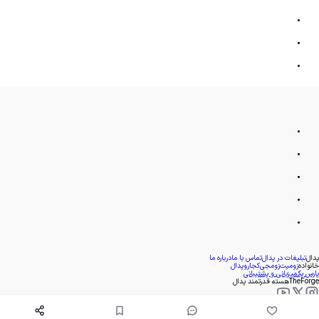
پدال
تبلیغات در پدال
تماس با ما
درباره ما
خانواده
زومیت
زومجی
کجارو
پدال
پارس پک
میزبانی و پشتیبانی
TheForge
هسته قدرتمند پدال
- 1393
1405
©
. کپی بخش یا کل هر کدام از مطالب پدال تنها با کسب مجوز مکتوب امکان پذیر است.