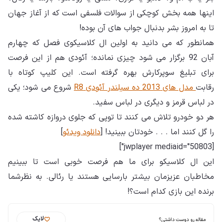
اینها همه بخش کوچکی از سوالات فلسفی است که از آغاز جهان
تا به امروز بشر بدنبال جواب های آن بوده!
همانطور که می دانید به اولین ال کلاسیکوی فصل که چهارم
آبان 92 برگزار می شود چیزی نمانده؛ آئودی هم از این فرصت
برای تبلیغ سوپرکارش بهره گرفته است. این کلیپ کوتاه با
رقابت
مدل های 2013 ده سیلندر آئودی R8
شروع می شود؛ یکی
در لباس قرمز و دیگری در لباس سفید.
هر دو خودرو تلاش می کنند تا توپی که جلوی دروازه کاشته شده
را گل کنند اما . . . خودتان ببینید! [
دانلود ویدئو
]
[jwplayer mediaid="50803"]
این ال کلاسیکو برای ما هم فرصت خوبی است تا ببینیم
مخاطبان عزیزمان بیشتر بارسایی هستند یا رئالی. به نظرشما
برنده این بازی کدام است؟!
لایک
مقاله رو دوست داشتی؟