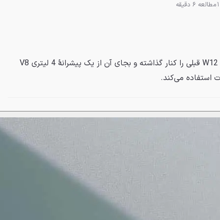
مطالعه 6 دقیقه
بنتلی بنتایگا اسپید جدید پیشرانهٔ W12 قبلی را کنار گذاشته و بجای آن از یک پیشرانهٔ 4 لیتری V8