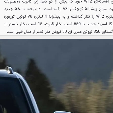
پس از خداحافظی با موتور افسانه‌ای W12 خود که بیش از دو دهه زیر کاپوت محصولات
مختلف این برند خودنمایی می‌کرد، سراغ پیشرانهٔ کوچک‌تر V8 رفته است. درنتیجه، نسخهٔ جدید
بنتایگا اسپید هم حالا موتور 6 لیتری W12 را کنار گذاشته و به پیشرانهٔ 4 لیتری V8 توئین توربوی
قدرتمندی مجهز شده است. بنتایگا اسپید جدید با 650 اسب بخار قدرت، 15 اسب بخار بیشتر از