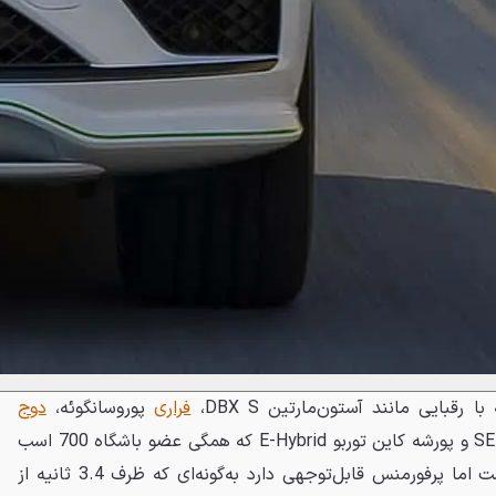
رقبایی مانند آستون‌مارتین DBX S،
فراری
پوروسانگوئه،
دوج
اوروس SE و پورشه کاین توربو E-Hybrid که همگی عضو باشگاه 700 اسب
بخاری‌ها هستند، کمی عقب‌تر است اما پرفورمنس قابل‌توجهی دارد به‌گونه‌ای که ظرف 3.4 ثانیه از