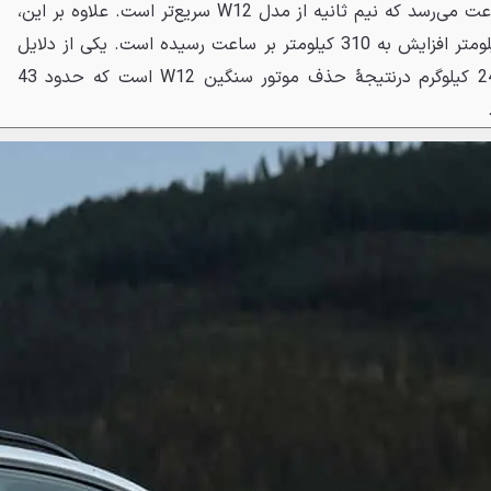
صفر به سرعت صد کیلومتر بر ساعت می‌رسد که نیم ثانیه از مدل W12 سریع‌تر است. علاوه بر این،
حداکثر سرعت خودرو هم با 5 کیلومتر افزایش به 310 کیلومتر بر ساعت رسیده است. یکی از دلایل
این موضوع، کاهش وزن به 2465 کیلوگرم درنتیجهٔ حذف موتور سنگین W12 است که حدود 43