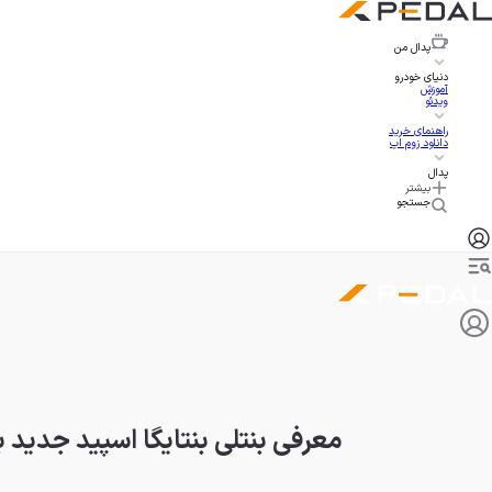
پدال
من
دنیای خودرو
آموزش
ویدئو
راهنمای خرید
دانلود زوم اپ
پدال
بیشتر
جستجو
معرفی بنتلی بنتایگا اسپید جدید با پیشرانه V8 توئین 