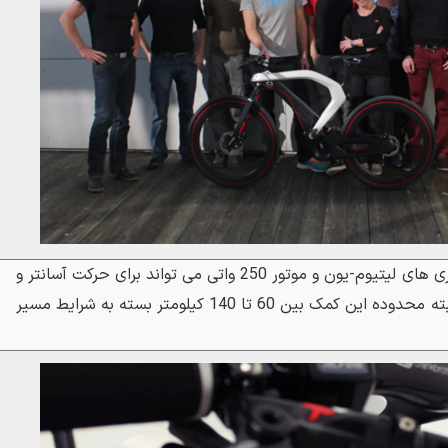
یک سیستم الکتریکی مبتنی بر باتری های لیتیوم-یون و موتور 250 واتی می تواند برای حرکت آسانتر و
سریعتر به کمک پدال زن بیاید. البته محدوده این کمک بین 60 تا 140 کیلومتر بسته به شرایط مسیر