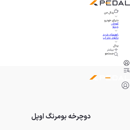
پدال
من
دنیای خودرو
آموزش
ویدئو
راهنمای خرید
دانلود زوم اپ
پدال
بیشتر
جستجو
دوچرخه بومرنگ اوپل