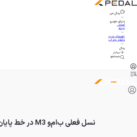
پدال
من
دنیای خودرو
آموزش
ویدئو
راهنمای خرید
دانلود زوم اپ
پدال
بیشتر
جستجو
نسل فعلی ب‌ام‌و M3 در خط پایان؟!