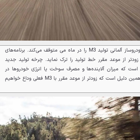
بنا به گزارش BMW بلاگ، این خودروساز آلمانی تولید M3 را در ماه می متوقف می‌کند. برنامه‌های
دید BMW باعث می‌شود F80 زودتر از موعد مقرر خط تولید را ترک نماید. چرخه تولید جدید
دارد نوینی است که میزان آلاینده‌ها و مصرف سوخت یا انرژی خودروها در
سراسر جهان را بررسی کرده و به همین دلیل است که زودتر از موعد مقرر با M3 فعلی وداع خواهیم