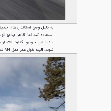
استفاده کند اما ظاهراً ب‌ام‌و ت
شوند. البته طول عمر مدل M4 فعلی چند ماهی بیشتر از برادر خود خواهد بود.