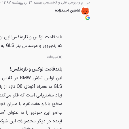
بی ام و
بررسی فنی و تخصصی
جمعه 21 اردیبهشت 1397 - 15:30
شاهین احمدزاده
که رنجروور و مرسدس بنز GLS به همراه آئودی Q8 تازه از راه...
تبلیغات
بلندقامت لوکس و تازه‌نفس!
این اولین تل
GLS به همرا
سطح بالا و هفت‌نفره با میزان تجمل بسیار 