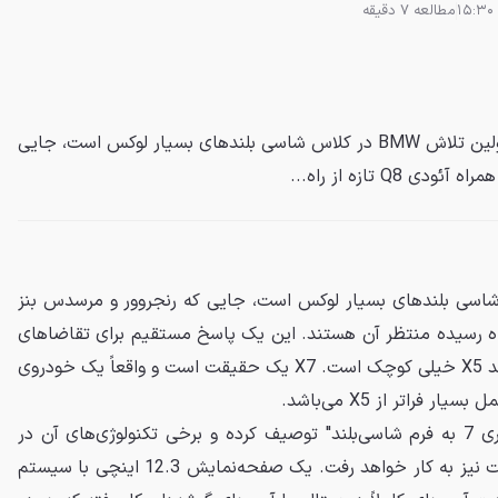
مطالعه 7 دقیقه
بلندقامت لوکس و تازه‌نفس!این اولین تلاش BMW در کلاس شاسی بلندهای بسیار لوکس است، جایی
اش BMW در کلاس شاسی بلندهای بسیار لوکس است، جایی که رنجروور و مرسدس بنز
ه آئودی Q8 تازه از راه رسیده منتظر آن هستند. این یک پاسخ مستقیم برای تقاضاهای
زیاد مشتریانی است که فکر می‌کنند X5 خیلی کوچک است. X7 یک حقیقت است و واقعاً یک خودروی
فراتر از X5 می‌باشد.
ب‌ام‌و این خودرو را به عنوان "سری 7 به فرم شاسی‌بلند" توصیف کرده و برخی تکنولوژی‌های آن در
آینده در دیگر محصولات این شرکت نیز به کار خواهد رفت. یک صفحه‌نمایش 12.3 اینچی با سیستم