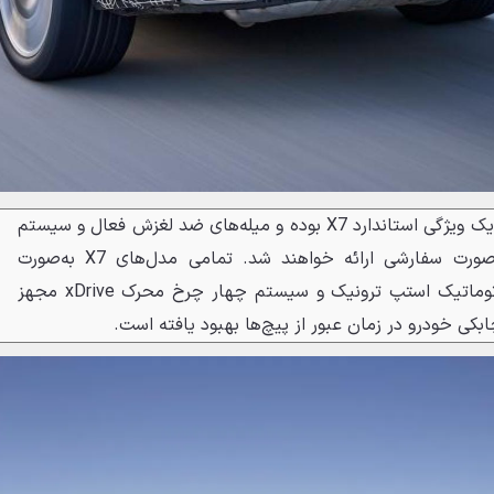
سیستم تعلیق بادی توئین اکسل یک ویژگی استاندارد X7 بوده و میله‌های ضد لغزش فعال و سیستم
فرمان پذیری چهار چرخ نیز به‌صورت سفارشی ارائه خواهند شد. تمامی مدل‌های X7 به‌صورت
استاندارد به گیربکس 7 سرعته اتوماتیک استپ ترونیک و سیستم چهار چرخ محرک xDrive مجهز
بکی خودرو در زمان عبور از پیچ‌ها بهبود یافته است.