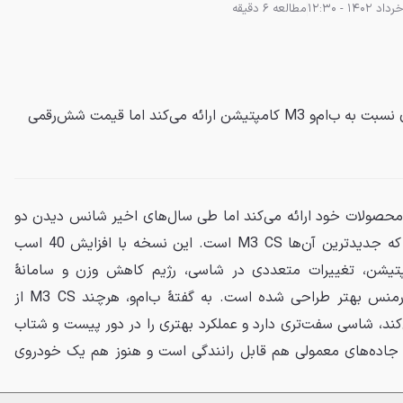
مطالعه 6 دقیقه
نسخهٔ CS پرفورمنس راحتی بهتری نسبت به ب‌ام‌و M3 کامپتیشن ارائه می‌کند اما قیمت شش‌رقمی
ی کم نسخهٔ CS را برای محصولات خود ارائه می‌کند اما طی سال‌های اخیر شانس دیدن دو
نمونه از این مدل‌ها را داشته‌ایم که جدیدترین آن‌ها M3 CS است. این نسخه با افزایش 40 اسب
قدرت نسبت به M3 کامپتیشن، تغییرات متعددی در شاسی، رژیم کاهش وزن و سامانهٔ
چهارچرخ محرک، کاملاً برای پرفورمنس بهتر طراحی شده است. به گفتهٔ ب‌ام‌و، هرچند M3 CS از
کند، شاسی سفت‌تری دارد و عملکرد بهتری را در دور پیست و شتاب
ر جاده‌های معمولی هم قابل رانندگی است و هنوز هم یک خودروی