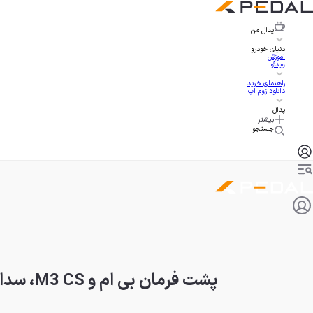
پدال
من
دنیای خودرو
آموزش
ویدئو
راهنمای خرید
دانلود زوم اپ
پدال
بیشتر
جستجو
پشت فرمان بی ام و M3 CS، سدان پرشتاب با سواری راحت!