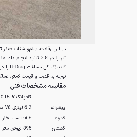
توجه به قدرت و قیمت کمتر، عمل
مقایسه مشخصات فنی
کادیلاک CT5-V بلک‌وینگ
پیشرانه
6.2 لیتری V8 سوپرشارژ
قدرت
668 اسب بخار
گشتاور
895 نیوتن متر