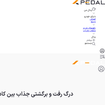
پدال
من
دنیای خودرو
آموزش
ویدئو
راهنمای خرید
دانلود زوم اپ
پدال
بیشتر
جستجو
درگ رفت و برگشتی جذاب بین کادیلاک CT5-V بلک‌وینگ و بی ام و 4