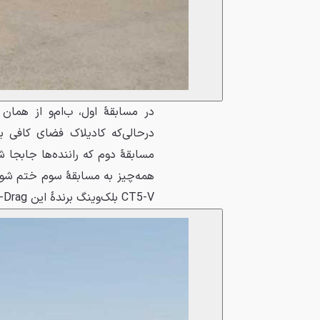
درحالی‌که کادیلاک فضای کافی 
همه‌چیز به مسابقهٔ سوم ختم شود 
CT5-V بلک‌وینگ برندهٔ این U-Drag لقب گیرد.