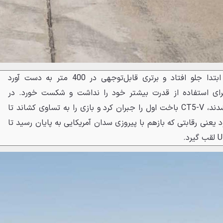
در مسابقهٔ اول، ب‌ام‌و از همان ابتدا جلو افتاد و برتری قابل‌توجهی در 400 متر به دست آورد
برای استفاده از قدرت بیشتر خود را نداشت و شکست خورد. در
مسابقهٔ دوم که راننده‌ها جابجا شدند، CT5-V باخت اول را جبران کرد و بازی را به تساوی کشاند تا
یعنی رقابتی که بازهم با پیروزی سدان آمریکایی به پایان رسید تا