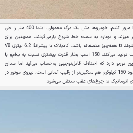
ابتدا بیایید قوانین این مسابقه را مرور کنیم. خودروها مثل یک درگ معمولی، ابتدا 400 متر را طی
ور میزند و دوباره به سمت خط شروع بازمی‌گردند. همچنین برای
مسابقهٔ دوم، راننده‌ها جابجا می‌شوند تا همه‌چیز منصفانه باشد. کادیلاک با پیشرانهٔ 6.2 لیتری V8
سوپرشارژ که 668 اسب بخار قدرت تولید می‌کند، 158 اسب بخار قدرت بیشتری نسبت به ب‌ام‌و با
توئین توربو دارد که اختلاف قابل‌توجهی به‌حساب می‌آید اما سدان
کادیلاک با وزن 1870 کیلوگرم، حدود 150 کیلوگرم هم سنگین‌تر از رقیب آلمانی است. نیروی موتور در
 اتوماتیک به چرخ‌های عقب منتقل می‌شود.