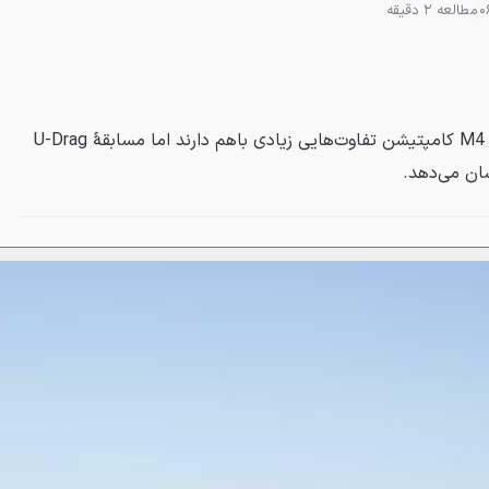
مطالعه 2 دقیقه
کادیلاک CT5-V بلک‌وینگ و ب‌ام‌و M4 کامپتیشن تفاوت‌هایی زیادی باهم دارند اما مسابقهٔ U-Drag
شان می‌دهد.