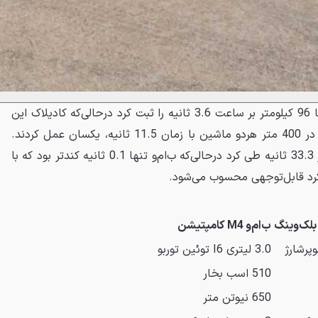
در این رقابت، ب‌ام‌و شتاب صفر تا 96 کیلومتر بر ساعت 3.6 ثانیه را ثبت کرد درحالی‌که کادیلاک این
کار را در 3.8 ثانیه انجام داد اما در 400 متر هردو ماشین با زمان 11.5 ثانیه، یکسان عمل کردند.
کادیلاک کل مسافت U-Drag را در 33.3 ثانیه طی کرد درحالی‌که ب‌ام‌و تنها 0.1 ثانیه کندتر بود که با
کرد قابل‌توجهی محسوب می‌شود.
ب‌ام‌و M4 کامپتیشن
3.0 لیتری I6 توئین توربو
510 اسب بخار
650 نیوتن متر