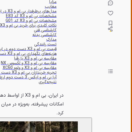
مزایا
معایب
مدل‌های پرطرفدار بی ام و X3 در ایران
مشخصات بی ام و X3 کد E83
مشخصات بی ام و X3 کد G01
نکات کلیدی برای خرید بی ام و X3 دست دوم
کارشناسی فنی
کارشناسی بدنه
مدارک
تست رانندگی
قیمت بی ام و X3 دست دوم در ایران (1404)
هزینه‌های نگهداری بی ام و X3 دست دوم
مقایسه بی ام و X3 با رقبا
مقایسه بی ام و X3 و لکسوس NX
مقایسه بی ام و X3 و ولوو XC60
تجربه خریداران بی ام و X3 دست دوم در ایران
آیا بی ام و ایکس 3 دست دوم ارزش خرید دارد؟
نتیجه‌گیری
امکانات پیشرفته، به‌ویژه در میان
کرد.