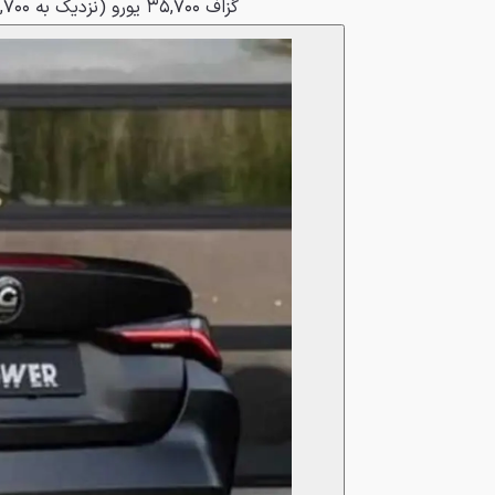
گزاف ۳۵,۷۰۰ یورو (نزدیک به ۴۱,۷۰۰ دلار)، تقریباً هم‌قیمت یک ب‌ام‌و سری ۲ کوپه جدید است.