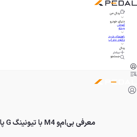
پدال
من
دنیای خودرو
آموزش
ویدئو
راهنمای خرید
دانلود زوم اپ
پدال
بیشتر
جستجو
معرفی بی‌ام‌و M4 با تیونینگ G پاور، موشک روباز با ۷۲۰ اسب بخار