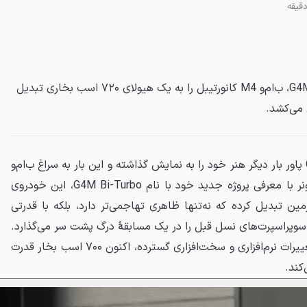
G پاور با معرفی پکیج G4M Bi-Turbo، ب‌ام‌و M4 کانورتیبل را به یک هیولای ۷۲۰ اسب بخاری تبدیل
 می‌کشد.
شرکت تیونینگ نام‌آشنای آلمانی G پاور بار دیگر هنر خود را به نمایش گذاشته و این بار به سراغ ب‌ام‌و
M4 کانورتیبل رفته است. این تیونر با معرفی پروژه جدید خود با نام G4M Bi-Turbo، این خودروی
ین تبدیل کرده که نه‌تنها ظاهری تهاجمی‌تر دارد، بلکه با قدرتی
اری از سوپراسپرت‌های نسل قبل را در یک مسابقهٔ درگ پشت سر می‌گذارد.
قلب تپنده این هیولای روباز، با تغییرات نرم‌افزاری و سخت‌افزاری گسترده، اکنون ۷۰۰ اسب بخار قدرت