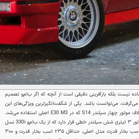
ده نیست بلکه بازآفرینی دقیقی است از آنچه که اگر ب‌ام‌و تصمیم
ه ساخت نسخه سدان E30 M3 می‌گرفت، می‌توانست باشد. یکی از شگفت‌انگیزترین ویژگی‌های این
M3 سدان، پیشرانهٔ آن است. برخلاف موتور چهار سیلندر S14 که در E30 M3 اصلی استفاده می‌شد،
زیر کاپوت این جواهر سرخ، یک موتور ۳ لیتری شش سیلندر خطی قرار دارد که از یک ب‌ام‌و 330i نسل
E46 گرفته شده اما به‌جای ۱۹۲ اسب بخار قدرت مدل اصلی، حداقل ۲۳۵ اسب بخار قدرت و ۳۰۰