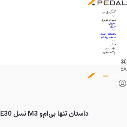
پدال
من
دنیای خودرو
آموزش
ویدئو
راهنمای خرید
دانلود زوم اپ
پدال
بیشتر
جستجو
داستان تنها بی‌ام‌و M3 نسل E30 سدان، خودرویی خاص با موتور شش سیلندر