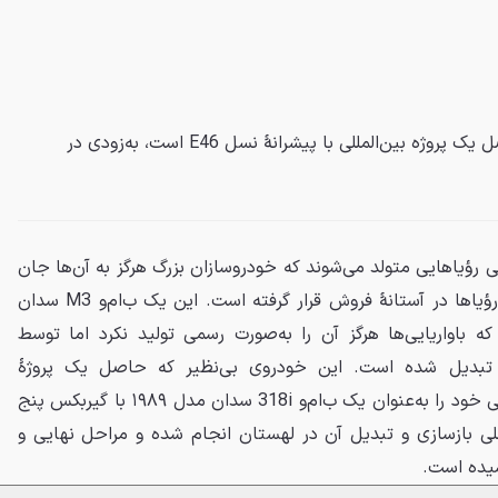
تنها M3 سدان نسل E30 که حاصل یک پروژه بین‌المللی با پیشرانهٔ نسل E46 است، به‌زودی در
 رؤیاهایی متولد می‌شوند که خودروسازان بزرگ هرگز به آن‌ها جان
نبخشیدند. اکنون، یکی از همین رؤیاها در آستانهٔ فروش قرار گرفته است. این یک ب‌ام‌و M3 سدان
یی که باواریایی‌ها هرگز آن را به‌صورت رسمی تولید نکرد اما توسط
 تبدیل شده است. این خودروی بی‌نظیر که حاصل یک پروژهٔ
جاه‌طلبانه و بین‌المللی است، زندگی خود را به‌عنوان یک ب‌ام‌و 318i سدان مدل ۱۹۸۹ با گیربکس پنج
ی بازسازی و تبدیل آن در لهستان انجام شده و مراحل نهایی و
سیده است.