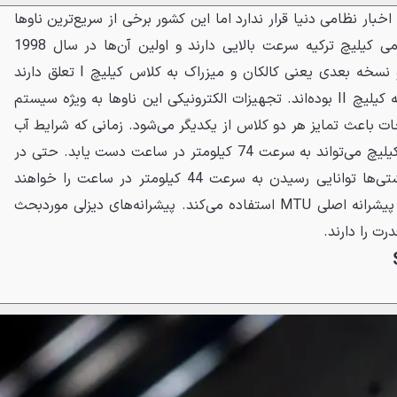
خبار نظامی دنیا قرار ندارد اما این کشور برخی از سریع‌ترین ناوها
را بکار گرفته است. ناوهای هجومی کیلیچ ترکیه سرعت بالایی دارند و اولین آن‌ها در سال 1998
عملیاتی شده است. این ناو و دو نسخه بعدی یعنی کالکان و میزراک به کلاس کیلیچ I تعلق دارند
درحالی‌که شش ناو بعدی از نسخه کیلیچ II بوده‌اند. تجهیزات الکترونیکی این ناوها به ویژه سیستم
ت باعث تمایز هر دو کلاس از یکدیگر می‌شود. زمانی که شرایط آب
و هوایی ایده آل باشد ناو کلاس کیلیچ می‌تواند به سرعت 74 کیلومتر در ساعت دست یابد. حتی در
صورت مواج بودن آب نیز این کشتی‌ها توانایی رسیدن به سرعت 44 کیلومتر در ساعت را خواهند
داشت. این ناو 552 تنی از چهار پیشرانه اصلی MTU استفاده می‌کند. پیشرانه‌های دیزلی موردبحث