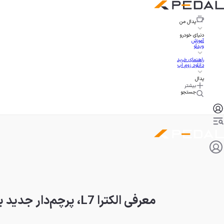
پدال
من
دنیای خودرو
آموزش
ویدئو
راهنمای خرید
دانلود زوم اپ
پدال
بیشتر
جستجو
معرفی الکترا L7، پرچم‌دار جدید بیوک با توان پیمایش ۱۴۰۰ کیلومتر!