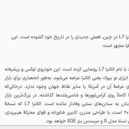
بیوک با معرفی سدان پرچم‌دار الکترا L7 در چین، فصلی جدیدی را در تاریخ خود گشوده است. این
فزا مجهز است.
بیوک از سدان پرچم‌دار جدید خود با نام الکترا L7 رونمایی کرده است. این خودروی لوکس و پیشرفته
رژی نو بیوک یعنی الکترا عرضه می‌شود، به‌طور انحصاری برای بازار
 عرضهٔ آن در آمریکا یا سایر نقاط جهان وجود ندارد. درحالی‌که
 کاملاً روی کراس‌اوورها و شاسی‌بلندها گذاشته، در بزرگ‌ترین بازار
خودروی جهان یعنی چین، همچنان به سدان‌های سنتی وفادار مانده است. الکترا L7 که نسخهٔ
تولیدی کانسپت الکترا L سال ۲۰۲۴ است، با طراحی مدرن، کابین فناورانه و قوای محرکهٔ هیبریدی،
نز EQE خواهد بود.