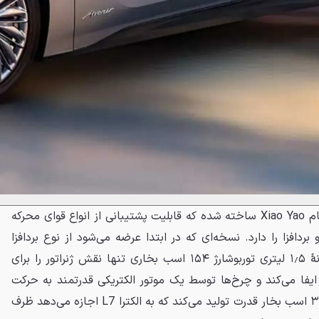
الکترا L7 روی پلتفرم جدیدی به نام Xiao Yao ساخته شده که قابلیت پشتیبانی از انواع قوای محرکه
بردافزا را دارد. نسخه‌ای که در ابتدا عرضه می‌شود از نوع بردافزا
است. در این سیستم، یک پیشرانهٔ ۱٫۵ لیتری توربوشارژ ۱۵۴ اسب بخاری تنها نقش ژنراتور را برای
لووات ساعتی ایفا می‌کند و چرخ‌ها توسط یک موتور الکتریکی قدرتمند به حرکت
درمی‌آیند. این موتور الکتریکی ۳۳۸ اسب بخار قدرت تولید می‌کند که به الکترا L7 اجازه می‌دهد ظرف