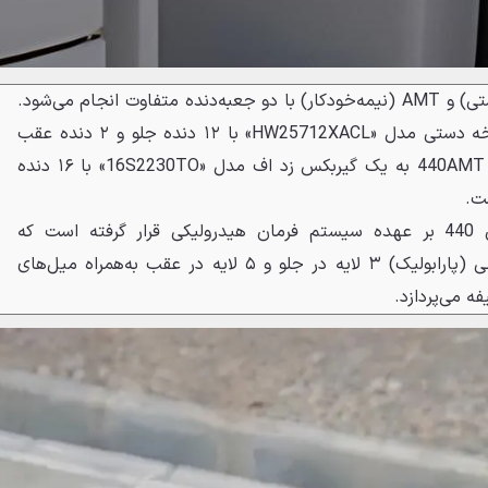
انتقال قدرت در دو مدل MT (دستی) و AMT (نیمه‌خودکار) با دو جعبه‌دنده متفاوت انجام می‌‌شود.
مدل ابتدایی 440MT از یک نسخه دستی مدل «HW25712XACL» با ۱۲ دنده جلو و ۲ دنده عقب
استفاده می‌کند درحالی‌که نسخه 440AMT به یک گیربکس زد اف مدل «16S2230TO» با ۱۶ دنده
مدیریت چرخش کشنده پیلسان 440 بر عهده سیستم فرمان هیدرولیکی قرار گرفته است که
درهمکاری با سیستم تعلیق ترکیبی (پارابولیک) ۳ لایه در جلو و ۵ لایه در عقب به‌همراه میل‌های
ه می‌پردازد.