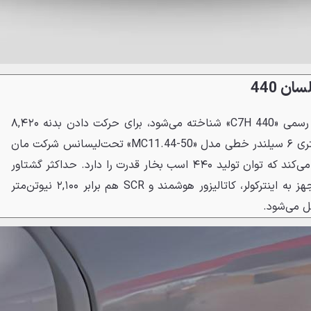
 440
این کشنده سنگین‌وزن که با نام رسمی «C7H 440» شناخته می‌شود، برای حرکت دادن بدنه ۸,۴۲۰
کیلوگرمی خود به قلب تپنده ۱۱ لیتری ۶ سیلندر خطی مدل «MC11.44-50» تحت‌لیسانس شرکت مان
و استاندارد آلایندگی یورو ۵ تکیه می‌کند که توان تولید ۴۴۰ اسب بخار قدرت را دارد. حداکثر گشتاور
خروجی این پیشرانه توربوشارژ مجهز به اینترکولر، کاتالیزور هوشمند و SCR هم برابر ۲,۱۰۰ نیوتن‌متر
ل می‌شود.