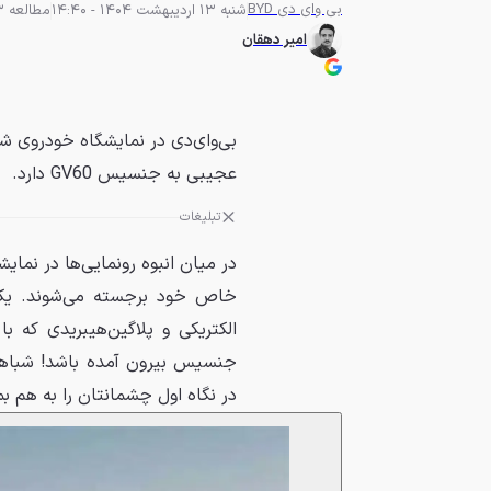
بی وای دی BYD
شنبه 13 اردیبهشت 1404 - 14:40
مطالعه 3 دقیقه
امیر دهقان
بی‌وای‌دی در نمایشگاه خودروی ش
عجیبی به جنسیس GV60 دارد.
تبلیغات
در میان انبوه رونمایی‌ها در نما
الکتریکی و پلاگین‌هیبریدی که 
در نگاه اول چشمانتان را به هم بم