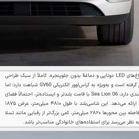
طراحی جلوی Sea Lion 06 با چراغ‌های LED دوتایی و دماغهٔ بدون جلوپنجره، کاملاً از سبک طراحی
برند لوکس کره‌ای، جنسیس، الهام گرفته است و به‌ویژه به کراس‌اوور الکتریکی GV60 شباهت دارد؛ اما
برخلاف GV60 که طراحی کوپه مانندی دارد، Sea Lion 06 با قامت بلندتر و ایستاده‌تر، احتمالاً فضای
داخلی کاربردی‌تری برای خانواده‌ها ارائه می‌دهد. این شاسی‌بلند با طول ۴۸۱۰ میلی‌متر، عرض ۱۸۷۵
میلی‌متر، ارتفاع ۱۴۹۵ میلی‌متر و فاصله بین محورها ۲۸۲۰ میلی‌متر، کمی بزرگ‌تر از رقبایی مانند تسلا