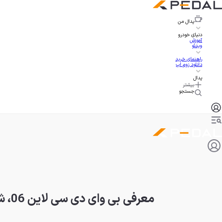
پدال
من
دنیای خودرو
آموزش
ویدئو
راهنمای خرید
دانلود زوم اپ
پدال
بیشتر
جستجو
معرفی بی وای دی سی لاین 06، شاسی‌بلندی با شباهت عجیب به جنسیس!