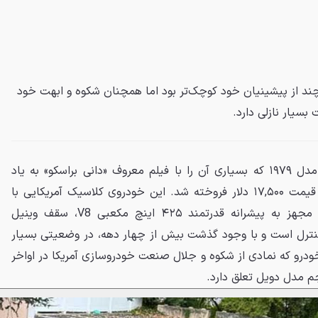
اک دویل کوپه مدل ۱۹۷۹ هرچند از پیشینیان خود کوچک‌تر بود اما همچنان شکوه و ابهت خود
بسیار نازلی دارد.
یک دستگاه کادیلاک دویل کوپه مدل ۱۹۷۹ که بسیاری آن را با فیلم معروف «دانی براسکو» به یاد
می‌آورند، اخیراً در یک حراجی به قیمت ۱۷,۵۰۰ دلار فروخته شد. این خودروی کلاسیک آمریکایی با
کارکردی حدود ۷۶ هزار کیلومتر، مجهز به پیشرانه قدرتمند ۴۲۵ اینچ مکعبی V8، سقف وینیل
 کنترل است و با وجود گذشت بیش از چهار دهه، در وضعیتی بسیار
درو که نمادی از شکوه و جلال صنعت خودروسازی آمریکا در اواخر