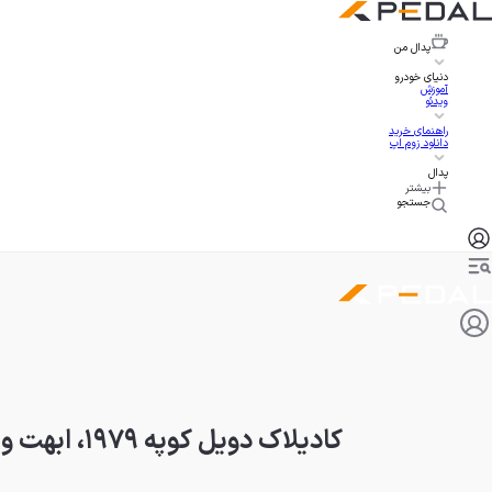
پدال
من
دنیای خودرو
آموزش
ویدئو
راهنمای خرید
دانلود زوم اپ
پدال
بیشتر
جستجو
کادیلاک دویل کوپه ۱۹۷۹، ابهت و شکوه بی‌پایان با قیمت ۱۷ هزار دلار!