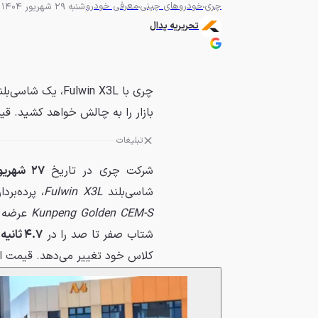
چری
خودروهای چینی
معرفی خودرو
شنبه 29 شهریور 1404 - 07:17
تحریریه پدال
بازار را به چالش خواهد کشید. قیم
تبلیغات
شرکت چری در تاریخ
۲۷ شهریور ۱۴۰۴ (۱۸ سپتامبر ۲۰۲۵)
شاسی‌بلند
Fulwin X3L
، پرده‌برد
Kunpeng Golden CEM-S
عرضه م
شتاب صفر تا صد را در
۴.۷ ثانیه
کلاس خود تغییر می‌دهد. قیمت این خودرو در باز