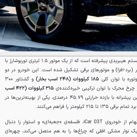
قلب تپنده‌ی Fulwin X3L، یک سیستم هیبریدی پیشرفته است که از یک موتور ۱.۵ لیتری توربوشارژ با
 ژنراتور (برد-افزا) و موتورهای برقی تشکیل شده است. این خودرو در دو
وره با توان کلی
۱۸۵ کیلووات (۲۴۸ اسب بخار)
و گشتاور ۳۰۰
 چرخ محرک با توان ترکیبی خیره‌کننده‌ی
۳۱۵ کیلووات (۴۲۲ اسب
و گشتاور ۵۰۵ نیوتن‌متر. این پیشرانه با بازده حرارتی ۴۵.۷۹ درصدی، یکی از بهینه‌ترین‌ها در
یلومتر را فراهم می‌کنند.
طراحی ظاهری Fulwin X3L با الهام از خودروی iCar 03T، فلسفه‌ی «جعبه‌ای» و استوار را دنبال
یک نوار مشکی افقی که چراغ‌ها را به هم متصل می‌کند، چهره‌ای