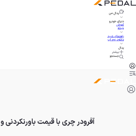
پدال
من
دنیای خودرو
آموزش
ویدئو
راهنمای خرید
دانلود زوم اپ
پدال
بیشتر
جستجو
آفرودر چری با قیمت باورنکردنی