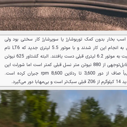
ستیابی به قدرتی بیش از 650 اسب بخار بدون کمک توربوشارژ یا سوپرشارژ کار سختی بود ولی
بااین‌حال مهندسان شورلت موفق به انجام این کار شدند و با موتور 5.5 لیتری جدید که LT6 نام
دارد، به برتری 20 اسب بخاری نسبت به موتور 6.2 لیتری قبلی دست یافتند. البته گشتاور 625 نیوتن
متری این موتور جدید به میزان قابل‌توجهی از 880 نیوتن متر نسل قبلی کمتر است اما شورلت این
کاستی را با منحنی گشتاور تقریباً صاف از دور 3,600 تا ردلاین 8,600 rpm جبران کرده است.
می‌گیرد.