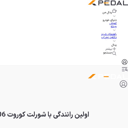
پدال
من
دنیای خودرو
آموزش
ویدئو
راهنمای خرید
دانلود زوم اپ
پدال
بیشتر
جستجو
اولین رانندگی با شورلت کوروت Z06 جدید، بهترین سوپراسپرت تاریخ آمریکا