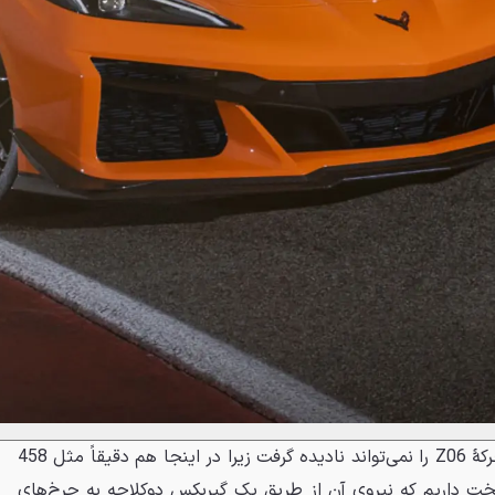
حس و حال فراری مانند قوای محرکهٔ Z06 را نمی‌تواند نادیده گرفت زیرا در اینجا هم دقیقاً مثل 458
 تخت داریم که نیروی آن از طریق یک گیربکس دوکلاچه به چرخ‌های