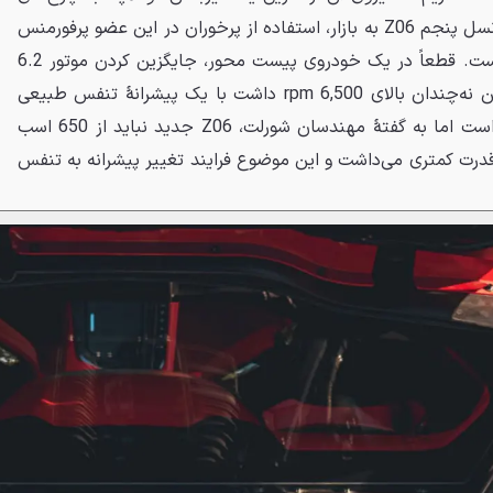
عقب منتقل می‌شود. بله با ورود نسل پنجم Z06 به بازار، استفاده از پرخوران در این عضو پرفورمنس
خانوادهٔ کوروت به پایان رسیده است. قطعاً در یک خودروی پیست محور، جایگزین کردن موتور 6.2
لیتری V8 سوپرشارژ قبلی که ردلاین نه‌چندان بالای 6,500 rpm داشت با یک پیشرانهٔ تنفس طبیعی
دور بالا اقدام کاملاً درستی بوده است اما به گفتهٔ مهندسان شورلت، Z06 جدید نباید از 650 اسب
ر LT4 نسل قبلی قدرت کمتری می‌داشت و این موضوع فرایند تغییر پیشرانه به تنفس