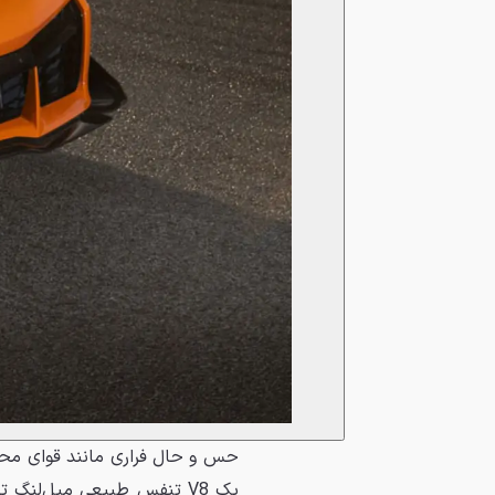
یک V8 تنفس طبیعی میل‌لنگ