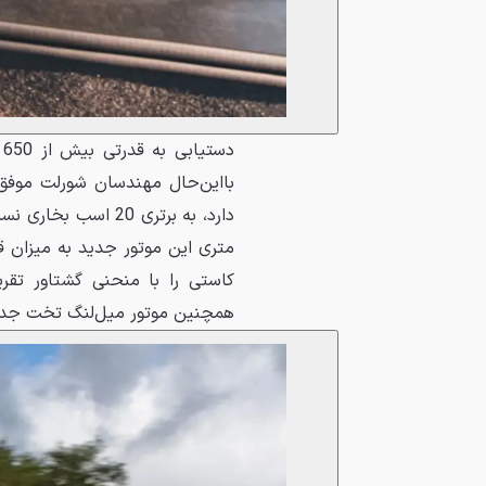
د
همچنین موتور میل‌لنگ تخت جدید 14 کیلوگرم از Z06 قبلی سبک‌تر است و بی‌مهابا دور 