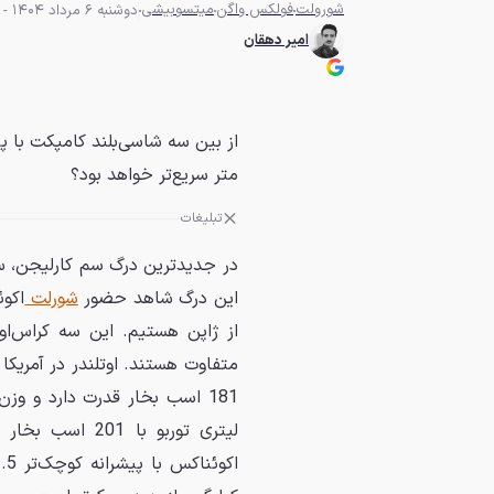
شورولت
فولکس واگن
میتسوبیشی
دوشنبه 6 مرداد 1404 - 10:00
امیر دهقان
متر سریع‌تر خواهد بود؟
تبلیغات
در جدیدترین درگ سم کارلیجن، سه
این درگ شاهد حضور
شورلت
اکوئ
از ژاپن هستیم. این سه کراس‌ا