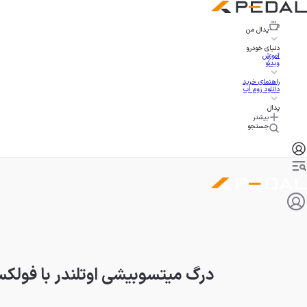
پدال
من
دنیای خودرو
آموزش
ویدئو
راهنمای خرید
دانلود زوم اپ
پدال
بیشتر
جستجو
درگ میتسوبیشی اوتلندر با فولک