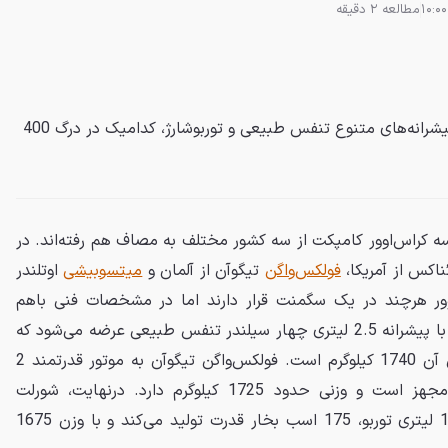
مطالعه 2 دقیقه
از بین سه شاسی‌بلند کامپکت با پیشرانه‌های متنوع تنفس طبیعی و توربوشارژ، کدامیک در درگ 400
 کراس‌اوور کامپکت از سه کشور مختلف به مصاف هم رفته‌اند. در
ناکس از آمریکا،
فولکس‌واگن
تیگوآن از آلمان و
میتسوبیشی
اوتلندر
وور هرچند در یک سگمنت قرار دارند اما در مشخصات فنی باهم
متفاوت هستند. اوتلندر در آمریکا با پیشرانه 2.5 لیتری چهار سیلندر تنفس طبیعی عرضه می‌شود که
181 اسب بخار قدرت دارد و وزن آن 1740 کیلوگرم است. فولکس‌واگن تیگوآن به موتور قدرتمند 2
لیتری توربو با 201 اسب بخار مجهز است و وزنی حدود 1725 کیلوگرم دارد. درنهایت، شورلت
اکوئناکس با پیشرانه کوچک‌تر 1.5 لیتری توربو، 175 اسب بخار قدرت تولید می‌کند و با وزن 1675