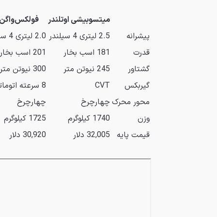
میتسوبیشی اوتلندر
فولکس‌واگن 
پیشرانه
2.5 لیتری 4 سیلندر
2.0 لیتری 4 سیلندر توربو
قدرت
181 اسب بخار
201 اسب بخار
گشتاور
245 نیوتن متر
300 نیوتن متر
گیربکس
CVT
8 سرعته اتوماتیک
محور محرک
چهارچرخ
چهارچرخ
وزن
1740 کیلوگرم
1725 کیلوگرم
قیمت پایه
32,005 دلار
30,920 دلار