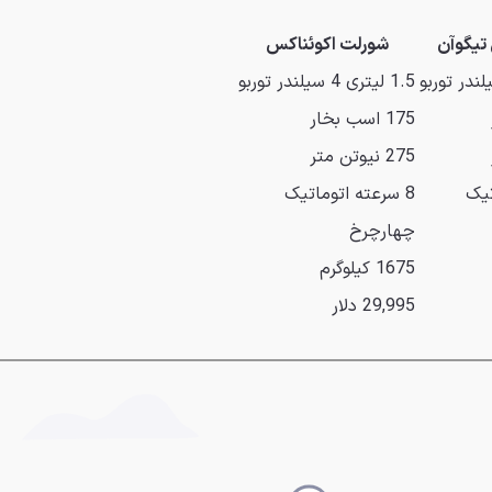
تیگوآن
شورلت اکوئناکس
1.5 لیتری 4 سیلندر توربو
175 اسب بخار
275 نیوتن متر
8 سرعته اتوماتیک
چهارچرخ
1675 کیلوگرم
29,995 دلار