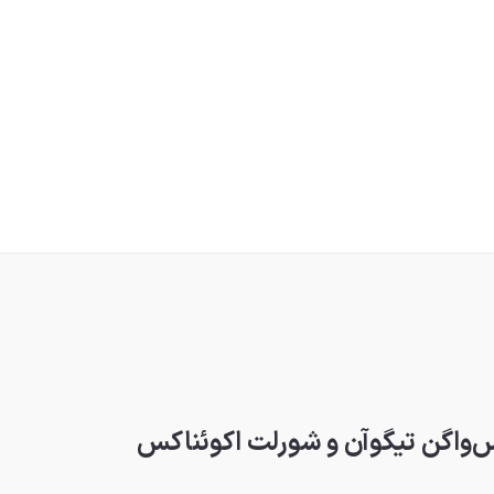
س‌واگن تیگوآن و شورلت اکوئناکس