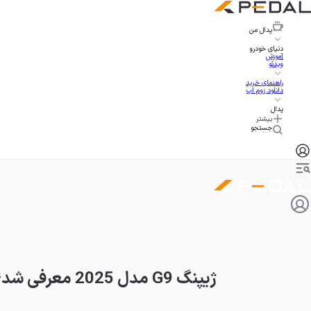
پدال
من
دنیای خودرو
آموزش
ویدئو
راهنمای خرید
دانلود زوم اپ
پدال
بیشتر
جستجو
ژیپنگ G9 مدل 2025 معرفی شد؛ شاسی‌بلند برقی با توان پیمایش 725 کیلومتر