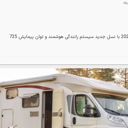
شاسی‌بلند برقی ژیپنگ G9 مدل 2025 با نسل جدید سیستم رانندگی هوشمند و توان پیمایش 725