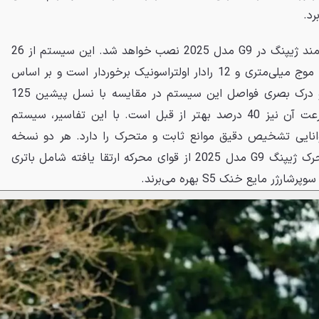
رد.
نسل جدید سیستم رانندگی هوشمند ژیپنگ در G9 مدل 2025 نصب خواهد شد. این سیستم از 26
سنسور شامل 11 دوربین، 3 رادار موج میلی‌متری و 12 رادار اولتراسونیک برخوردار است و بر اساس
جزئیات منتشر شده، تشخیص و درک بصری فواصل این سیستم در مقایسه با نسل پیشین 125
درصد بهبود یافته و تشخص سرعت آن نیز 40 درصد بهتر از قبل است. با این تفاسیر، سیستم
انایی تشخیص دقیق موانع ثابت و متحرک را دارد. هر دو نسخه
دیفرانسیل عقب و چهار چرخ محرک ژیپنگ G9 مدل 2025 از قوای محرکه ارتقا یافته شامل باتری