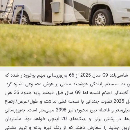
بر اساس اظهارات مقامات ژیپنگ، شاسی‌بلند G9 مدل 2025 از 66 به‌روزرسانی مهم برخوردار شده که
وان به سیستم رانندگی هوشمند مبتنی بر هوش مصنوعی اشاره کرد.
هنوز قیمت این شاسی‌بلند بدون آلایندگی اعلام نشده اما G9 سال قبل قیمت پایه حدود 36 هزار
دلاری داشته است. طراحی G9 مدل 2025 تفاوت چندانی با نسخه قبلی نداشته و طول/عرض/ارتفاع
آن به ترتیب 4891/1937/1680 میلی‌متر و فاصله بین محوری نیز 2998 میلی‌متر است. به‌روزرسانی
بدنه این خودرو شامل وکیوم درها، در پشتی برقی و رینگ‌های 20 اینچی خواهد بود. مشتریان
ریور جدید را سفارش دهند که از رنگ تیره بدنه و تریم مشکی