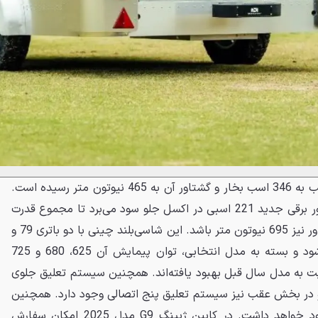
حداکثر قدرت مدل دیفرانسیل عقب به 346 اسب بخار و گشتاور آن به 465 نیوتون متر رسیده است.
مدل چهار چرخ محرک نیز از موتور برقی جدید 221 اسبی در اکسل جلو سود می‌برد تا مجموع قدرت
آن 567 اسب بخار و حداکثر گشتاور نیز 695 نیوتون متر باشد. این شاسی‌بلند چینی با دو باتری 79 و
93.1 کیلووات ساعتی عرضه می‌شود و بسته به مدل انتخابی، توان پیمایش آن 625، 680 و 725
سبت به مدل سال قبل بهبود یافته‌اند. همچنین سیستم تعلیق جلوی
 در بخش عقب نیز سیستم تعلیق پنج اتصالی وجود دارد. همچنین
نه حالت سواری گوناگون نیز وجود خواهد داشت. در کابین ژیپنگ G9 مدل 2025 امکان سفارش