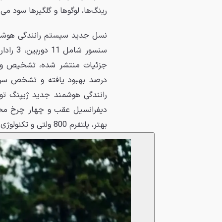
رینگ‌ها، لوگوها و گلگیرها سود می‌ب
رانندگی هوشمند جدید ژیپنگ تو
بهتر، پلتفرم 800 ولتی و تکنولوژی سوپرشارژر مایع خنک S5 بهره می‌برند.