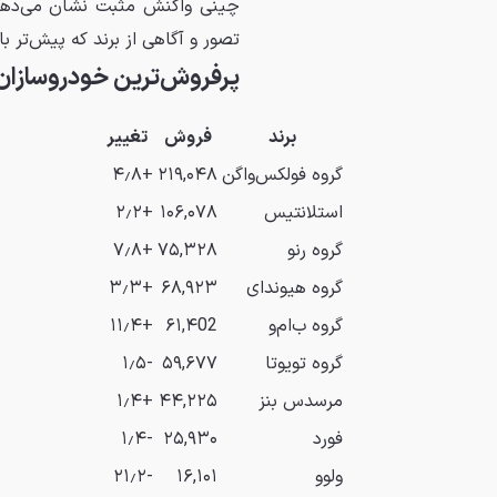
چینی واکنش مثبت نشان می‌دهند.
تصور و آگاهی از برند که پیش‌تر با 
پرفروش‌ترین خودروسازان ارو
برند
فروش
تغییر
گروه فولکس‌واگن
۲۱۹,۰۴۸
+۴٫۸
استلانتیس
۱۰۶,۰۷۸
+۲٫۲
گروه رنو
۷۵,۳۲۸
+۷٫۸
گروه هیوندای
۶۸,۹۲۳
+۳٫۳
گروه ب‌ام‌و
۶۱,۴02
+۱۱٫۴
گروه تویوتا
۵۹,۶۷۷
-۱٫۵
مرسدس بنز
۴۴,۲۲۵
+۱٫۴
فورد
۲۵,۹۳۰
-۱٫۴
ولوو
۱۶,۱۰۱
-۲۱٫۲