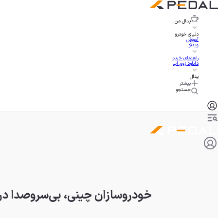
پدال
من
دنیای خودرو
آموزش
ویدئو
راهنمای خرید
دانلود زوم اپ
پدال
بیشتر
جستجو
خودروسازان چینی، بی‌سروصدا در ح