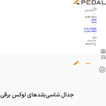
پدال
من
دنیای خودرو
آموزش
ویدئو
راهنمای خرید
دانلود زوم اپ
پدال
بیشتر
جستجو
جدال شاسی‌بلندهای لوکس برقی، کادیلاک اسکالید