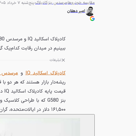
مقایسه خودروها
مرسدس بنز
کادیلاک
پنج‌شنبه 7 خرداد 1405 - 10:34
امیر دهقان
ببینیم در میدان رقابت کدام‌یک گز
تبلیغات
کادیلاک اسکالید IQ
و
مرسدس G کلاس EQ
ریشه‌دار بازار هستند که هر دو با 
بنز G580 که با طراحی کلا
۱۶۱,۵۰۰ دلار در ایالات‌متحده، گران‌تر از رقیب آمریکایی خود به فروش می‌رسد.