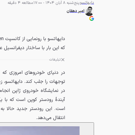
دایهاتسو
پنج‌شنبه 8 آبان 1404 - 17:00
مطالعه 4 دقیقه
امیر دهقان
که این بار با ساختار دیفرانسیل
تبلیغات
در دنیای خودروهای امروزی که هر
در نمایشگاه خودروی ژاپن انجا
آیندهٔ رودستر کوپن است که با یک
است. این رودستر جدید حالا به
انتقال می‌دهد.