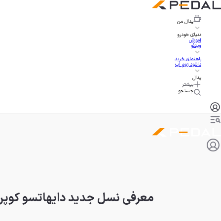
پدال
من
دنیای خودرو
آموزش
ویدئو
راهنمای خرید
دانلود زوم اپ
پدال
بیشتر
جستجو
معرفی نسل جدید دایهاتسو کوپن،