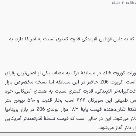
طالعه 2 دقیقه
پا، جایی که به دلیل قوانین آلایندگی قدرت کمتری نسبت به آمریکا دارد، به
در یک رقابت درگ هیجان‌انگیز، شورلت کوروت Z06 در مسابقهٔ درگ به مصاف یکی از اصلی‌ترین رقبای
خود یعنی پورشه 911 GT3 رفته است. کوروت Z06 حاضر در این مسابقه اما نسخه مخصوص بازار
ت‌گیرانه‌تر آلایندگی، قدرت کمتری نسبت به همتای آمریکایی خود
دارد. پیشرانهٔ ۵.۵ لیتری V8 تنفس طبیعی این سوپرکار، ۶۴۶ اسب بخار قدرت و ۵۹۰ نیوتن متر
گشتاور تولید می‌کند. بااین‌حال، نکتهٔ تکان‌دهنده قیمت پایهٔ ۱۸۳ هزار پوندی Z06 در بازار بریتانیا
عادل حدود ۲۴۴ هزار دلار می‌شود. این در حالی است که قیمت نسخهٔ قدرتمندتر آمریکایی