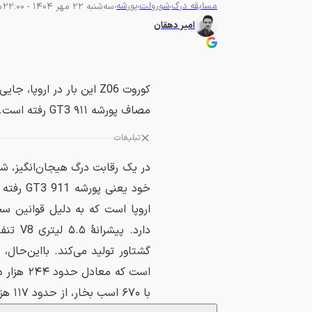
مسابقه درگ
شورولت
پورشه
سه‌شنبه 22 مهر 1404 - 22:00
م
امیر دهقان
کوروت Z06 این بار در ارو
مصاف پورشه ۹۱۱ GT3 رفته است.
تبلیغات
اروپا است که به دلیل قوانین سخ
است که م
با ۶۷۰ اسب بخار، از حدود ۱۱۷ هزار دلار آغاز می‌شود.