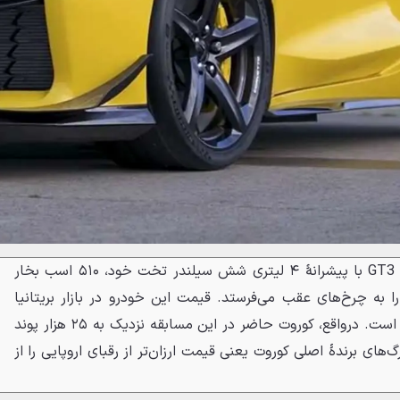
در سوی دیگر میدان، پورشه 911 GT3 با پیشرانهٔ ۴ لیتری شش سیلندر تخت خود، ۵۱۰ اسب بخار
گشتاور را به چرخ‌های عقب می‌فرستد. قیمت این خودرو در بازار بریتانیا
به‌طور قابل‌توجهی کمتر از کوروت است. درواقع، کوروت حاضر در این مسابقه نزدیک به ۲۵ هزار پوند
گ‌های برندهٔ اصلی کوروت یعنی قیمت ارزان‌تر از رقبای اروپایی را از