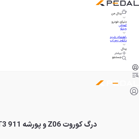
پدال
من
دنیای خودرو
آموزش
ویدئو
راهنمای خرید
دانلود زوم اپ
پدال
بیشتر
جستجو
درگ کوروت Z06 و پورشه 911 GT3، نبرد جذاب تنفس طبیعی