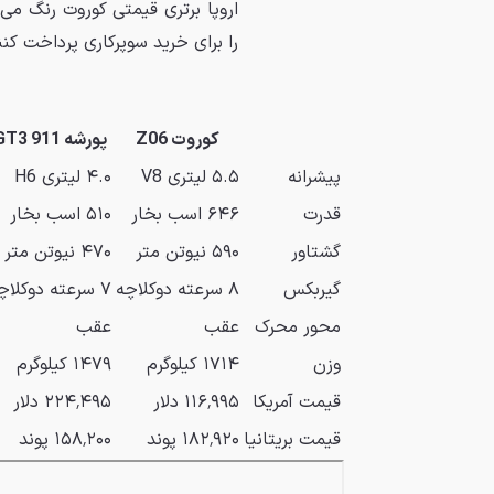
اروپا برتری قیمتی کوروت رنگ می‌ب
را برای خرید سوپرکاری پرداخت کنند که فقط ۰.۲ ثانیه سر
کوروت Z06
پورشه 911 GT3
پیشرانه
۵.۵ لیتری V8
۴.۰ لیتری H6
قدرت
۶۴۶ اسب بخار
۵۱۰ اسب بخار
گشتاور
۵۹۰ نیوتن متر
۴۷۰ نیوتن متر
گیربکس
۸ سرعته دوکلاچه
۷ سرعته دوکلاچه
محور محرک
عقب
عقب
وزن
۱۷۱۴ کیلوگرم
۱۴۷۹ کیلوگرم
قیمت آمریکا
۱۱۶٬۹۹۵ دلار
۲۲۴٬۴۹۵ دلار
قیمت بریتانیا
۱۸۲٬۹۲۰ پوند
۱۵۸٬۲۰۰ پوند