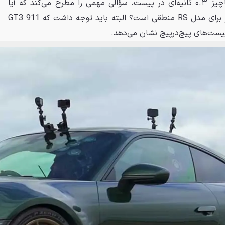
متر گشتاور است. این اختلاف ناچیز ۰.۳ ثانیه‌ای در پیست، سؤالی مهمی را مطرح می‌کند که آیا
پرداخت حدود ۱۹ هزار دلار بیشتر برای مدل RS منطقی است؟ البته باید توجه داشت که 911 GT3