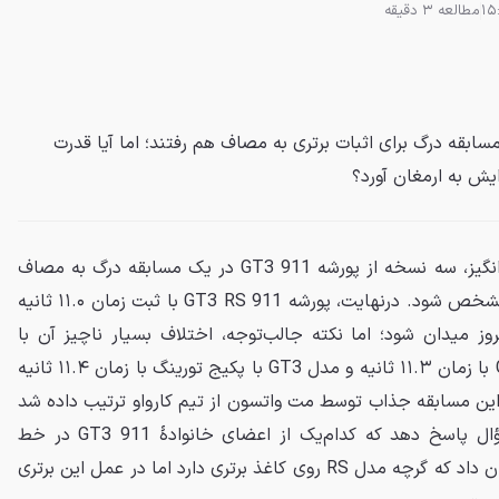
مطالعه 3 دقیقه
شه 911 GT3 در یک مسابقه درگ برای اثبات برتری به مصاف هم رفتند؛ اما آیا قدرت
در یک رقابت خانوادگی و هیجان‌انگیز، سه نسخه از پورشه 911 GT3 در یک مسابقه درگ به مصاف
یکدیگر رفتند تا سریع‌ترین برادر مشخص شود. درنهایت، پورشه 911 GT3 RS با ثبت زمان ۱۱.۰ ثانیه
توانست پیروز میدان شود؛ اما نکته جالب‌توجه، اختلاف بسیار ناچیز آن با
برادرانش بود؛ مدل استاندارد GT3 با زمان ۱۱.۳ ثانیه و مدل GT3 با پکیج تورینگ با زمان ۱۱.۴ ثانیه
. این مسابقه جذاب توسط مت واتسون از تیم کارواو ترتیب داده شد
تا یک‌بار برای همیشه به این سؤال پاسخ دهد که کدام‌یک از اعضای خانوادهٔ 911 GT3 در خط
مستقیم سریع‌تر است. نتیجه نشان داد که گرچه مدل RS روی کاغذ برتری دارد اما در عمل این برتری