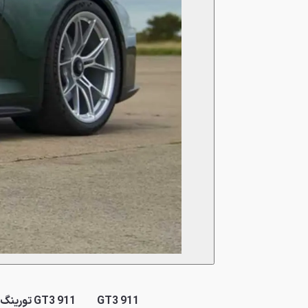
911 GT3
911 GT3 تورینگ