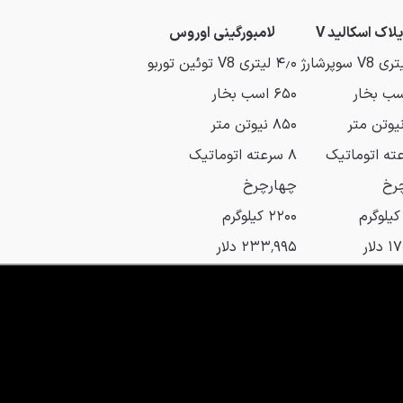
لاک اسکالید V
لامبورگینی اوروس
۴٫۰ لیتری V8 توئین توربو
۶۵۰ اسب بخار
۸۵۰ نیوتن متر
۸ سرعته اتوماتیک
رخ
چهارچرخ
۲۲۰۰ کیلوگرم
لار
۲۳۳٬۹۹۵ دلار