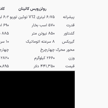
رولزرویس کالینان
کادی
پیشرانه
۶٫۷۵ لیتری V12 توئین توربو
۶٫۲ لیتری V8 سوپرشارژ
قدرت
۵۷۰ اسب بخار
۶۹۰ اسب بخار
گشتاور
۸۵۰ نیوتن متر
۸۸۵ نیوتن متر
گیربکس
۸ سرعته اتوماتیک
۱۰ سرعته اتوماتیک
محور محرک
چهارچرخ
چهارچ
وزن
۲۶۶۰ کیلوگرم
۲۸۲۰ کیلوگرم
قیمت
۴۴۱٬۳۵۰ دلار
۱۷۰٬۸۹۵ د