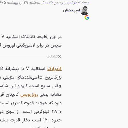
مسابقه درگ
رولز رویس
کادیلاک
سه‌شنبه 29 اردیبهشت 1405 - 12:00
امیر دهقان
در
سپس در برابر لامبورگینی اوروس قر
تبلیغات
کادیلاک
چقدر سریع است، کارواو این شاسی‌ب
مشابه یعنی
رولزرویس
۲۸۲۰ کیلوگرمی است. از سوی د
حدود ۱۲۰ اسب بخار قدر