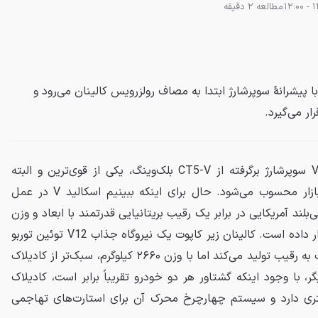
مطالعه 2 دقیقه
 این رقابت، کادیلاک اسکالید V با پیشرانهٔ سوپرشارژ ابتدا به مصاف رولزرویس کالینان می‌رود و
ار می‌گیرد.
اسکالید V با پیشرانهٔ V8 سوپرشارژ برگرفته از CT5-V بلک‌وینگ، یکی از قوی‌ترین و البته
بزرگ‌ترین شاسی‌بلندهای بنزینی بازار محسوب می‌شود. حال برای اینکه ببینیم اسکالید V در عمل
لند آمریکایی در برابر یک رقیب بریتانیایی قدرتمند با ابعاد و وزن
کالینان قرار داده است. کالینان زیر کاپوت یک نیروگاه جذاب V12 توئین توربو
دارد که هرچند قدرت کمتری نسبت به رقیب تولید می‌کند اما با وزن ۲۶۶۰ کیلوگرم، سبک‌تر از کادیلاک
یگر، با وجود اینکه گشتاور هر دو خودرو تقریباً برابر است، کادیلاک
ت بیشتری دارد و سیستم چهارچرخ محرک آن برای استارت‌های تهاجمی