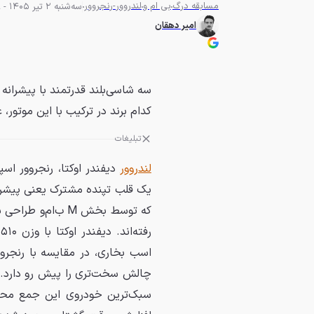
مسابقه درگ
بی ام و
لندروور-رنجروور
سه‌شنبه 2 تیر 1405 - 22:09
امیر دهقان
کدام برند در ترکیب با این موتور، ع
تبلیغات
لندروور
دیفندر اوکتا، رنجروور اسپرت 
که توسط بخش M ب‌
سبک‌ترین خودروی این جمع محسو