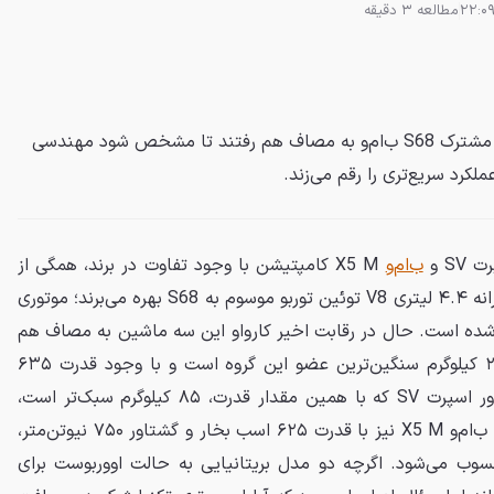
مطالعه 3 دقیقه
سه شاسی‌بلند قدرتمند با پیشرانه مشترک S68 ب‌ام‌و به مصاف هم رفتند تا مشخص شود مهندسی
ملکرد سریع‌تری را رقم می‌زند.
SV و
ب‌ام‌و
X5 M کامپتیشن با وجود تفاوت در برند، همگی از
یک قلب تپنده مشترک یعنی پیشرانه ۴.۴ لیتری V8 توئین توربو موسوم به S68 بهره می‌برند؛ موتوری
ام‌و طراحی شده است. حال در رقابت اخیر کارواو این سه ماشین به مصاف هم
رفته‌اند. دیفندر اوکتا با وزن ۲۵۱۰ کیلوگرم سنگین‌ترین عضو این گروه است و با وجود قدرت ۶۳۵
اسب بخاری، در مقایسه با رنجروور اسپرت SV که با همین مقدار قدرت، ۸۵ کیلوگرم سبک‌تر است،
چالش سخت‌تری را پیش رو دارد. ب‌ام‌و X5 M نیز با قدرت ۶۲۵ اسب بخار و گشتاور ۷۵۰ نیوتن‌متر،
ب می‌شود. اگرچه دو مدل بریتانیایی به حالت اووربوست برای