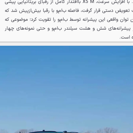
خالص ب‌ام‌و به‌وضوح نمایان شد. با افزایش سرعت، X5 M بااقتدار کامل از رقبای بریتانیایی پیشی
تعویض دستی قرار گرفت، فاصله ب‌ام‌و با رقبا بیش‌ازپیش شد که
ردن توان واقعی این پیشرانه توسط ب‌ام‌و را تقویت کرد؛ موضوعی که
ز پیشرانه‌های شش و هشت سیلندر ب‌ام‌و و حتی نمونه‌های چهار
ه است.