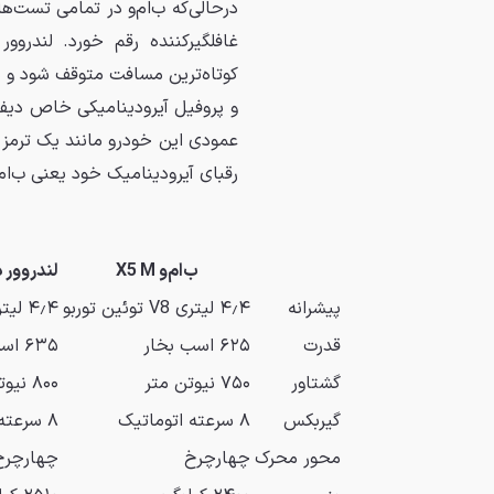
درحالی‌که ب‌ام‌و در تمامی تست‌ه
غافلگیرکننده رقم خورد. لندروو
کوتاه‌ترین مسافت متوقف شود و 
و پروفیل آیرودینامیکی خاص دیفن
عمودی این خودرو مانند یک ترمز ه
رقبای آیرودینامیک خود یعنی ب‌ام
ب‌ام‌و X5 M
لندروور د
پیشرانه
۴٫۴ لیتری V8 توئین توربو
۴٫۴ لیتری V8 توئین توربو
قدرت
۶۲۵ اسب بخار
۶۳۵ اسب بخار
گشتاور
۷۵۰ نیوتن متر
۸۰۰ نیوتن متر
گیربکس
۸ سرعته اتوماتیک
۸ سرعته اتوماتیک
محور محرک
چهارچرخ
چهارچرخ