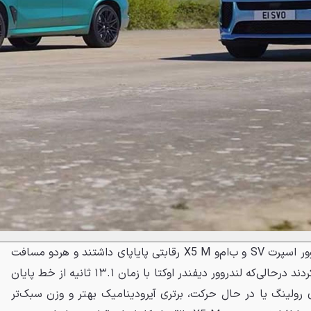
در درگ‌های از حالت سکون، رنجروور اسپرت SV و ب‌ام‌و X5 M رقابتی پایاپای داشتند و هردو مسافت
۴۰۰ متر را در زمان ۱۲ ثانیه طی کردند درحالی‌که لندروور دیفندر اوکتا با زمان ۱۳.۱ ثانیه از خط پایان
 رولینگ یا در حال حرکت، برتری آیرودینامیک بهتر و وزن سبک‌تر