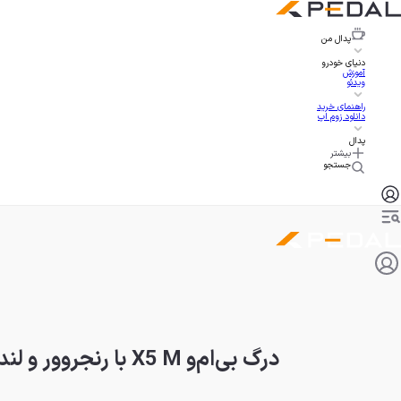
پدال
من
دنیای خودرو
آموزش
ویدئو
راهنمای خرید
دانلود زوم اپ
پدال
بیشتر
جستجو
درگ بی‌ام‌و X5 M با رنجروور و لندروور، شاسی‌بلندهای متفاوت با قلب یکسان!