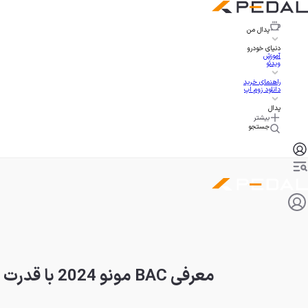
پدال
من
دنیای خودرو
آموزش
ویدئو
راهنمای خرید
دانلود زوم اپ
پدال
بیشتر
جستجو
معرفی BAC مونو 2024 با قدرت بیشتر و وزن کمتر