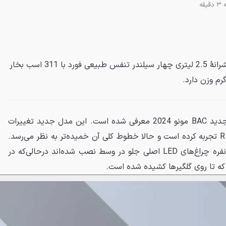
یقه
جدیدترین نسخهٔ BAC مونو به پیشرانهٔ 2.5 لیتری چهار سیلندر تنفس طبیعی فورد با 311 اسب بخار
در هفتهٔ اتومبیل مونتری نسخهٔ جدید BAC مونو 2024 معرفی شده است. این مدل جدید تغییرات
ظاهری ظریفی را تحت تأثیر مونو R تجربه کرده است و حالا خطوط کلی آن خمیده‌تر به نظر می‌رسد.
در جلوی این خودروی اسپرت تک‌نفره چراغ‌های LED اصلی جلو در وسط نصب شده‌اند درحالی‌که در
ه تا روی گلگیرها کشیده شده است.