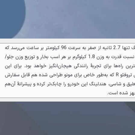
به گفته BAC، این مدل جدید ظرف تنها 2.7 ثانیه از صفر به سرعت 96 کیلومتر بر ساعت می‌رسد که
0.1 ثانیه سریع‌تر از قبل است. با نسبت قدرت به وزن 1.8 کیلوگرم بر هر اسب بخار و توزیع وزن جلو/
یکی از بهترین راه‌ها برای تجربهٔ رانندگی هیجان‌انگیز خواهد بود. برای این
خودرو همچنین لاستیک‌های پیرلی تروفئو R که به‌طور خاص برای مونو طراحی شده هم قابل سفارش
لیق و شاسی، هندلینگ این خودرو را چابک‌تر کرده و پیشرانهٔ آن‌هم
جهز شده است.