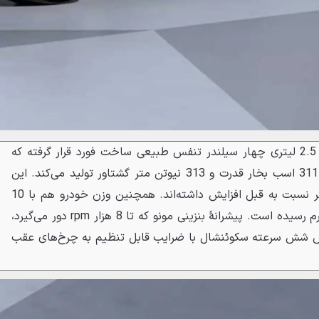
در سینهٔ مونو 2024 یک پیشرانهٔ 2.5 لیتری چهار سیلندر تنفس طبیعی ساخت فورد قرار گرفته که
توسط Mountune اصلاح شده و 311 اسب بخار قدرت و 313 نیوتن متر گشتاور تولید می‌کند. این
اعداد 6 اسب بخار و 5 نیوتن متر نسبت به قبل افزایش داشته‌اند. همچنین وزن خودرو هم با 10
کیلوگرم کاهش به تنها 570 کیلوگرم رسیده است. پیشرانهٔ بنزینی مونو که تا 8 هزار rpm دور می‌گیرد،
کس شش سرعته سکوئنشال با ضرایب قابل تنظیم به چرخ‌های عقب