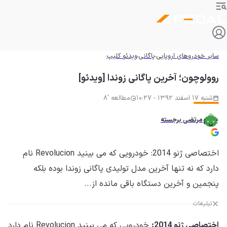
سایر خودروهای اروپایی
پاگانی
ویدئو کلیپ
روولوچون؛ آخرین پاگانی زوندا [ویدئو]
شنبه 17 اسفند 1392 - 10:27
مطالعه '8
مرتضی برجسته
اختصاصی ژنو 2014: خودرویی که می بینید Revolucion نام
دارد که نه تنها آخرین مدل تولیدی پاگانی زوندا بوده بلکه
پنجمین و آخرین دستگاه باقی مانده از...
تبلیغات
اختصاصی ژنو 2014:
خودرویی که می بینید Revolucion نام دارد