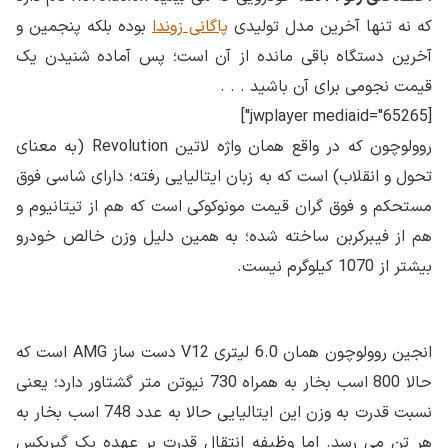
که نه تنها آخرین مدل تولیدی
پاگانی زوندا
بوده بلکه پنجمین و
آخرین دستگاه باقی مانده از آن است؛ پس آماده شنیدن یک
قیمت نجومی برای آن باشید . . .
[jwplayer mediaid="65265"]
روولوچون که در واقع همان واژه لاتین Revolution (به معنای
تحول و انقلاب) است که به زبان ایتالیایی رفته؛ دارای شاسی فوق
مستحکم و فوق گران قیمت مونوکوکی است که هم از تیتانیوم و
هم از فیبرکربن ساخته شده؛ به همین دلیل وزن خالص خودرو
بیشتر از 1070 کیلوگرم نیست.
انجین روولوچون همان 6.0 لیتری V12 دست ساز AMG است که
حالا 800 اسب بخار به همراه 730 نیوتن متر گشتاور دارد؛ یعنی
نسبت قدرت به وزن این ایتالیایی حالا به عدد 748 اسب بخار به
هر تن می رسد. اما وظیفه انتقال قدرت بر عهده یک گیربکس