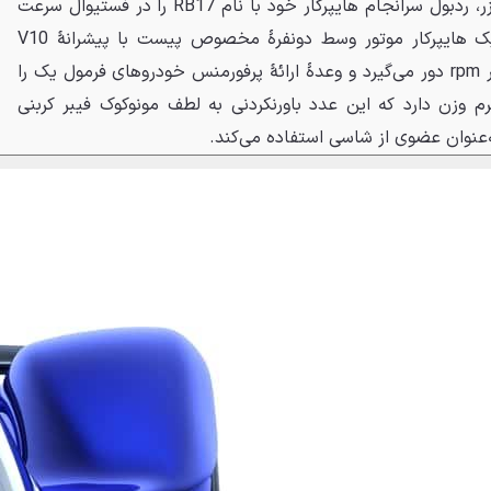
پس از سال‌ها شایعه و انتشار تیزر، ردبول سرانجام هایپرکار خود با نام RB17 را در فستیوال سرعت
گودوود معرفی کرده است. این یک هایپرکار موتور وسط دونفرهٔ مخصوص پیست با پیشرانهٔ V10
تنفس طبیعی است که تا 15 هزار rpm دور می‌گیرد و وعدهٔ ارائهٔ پرفورمنس خودروهای فرمول یک را
. RB17 زیر 900 کیلوگرم وزن دارد که این عدد باورنکردنی به لطف مونوکوک فیبر کربنی
عنوان عضوی از شاسی استفاده می‌کند.