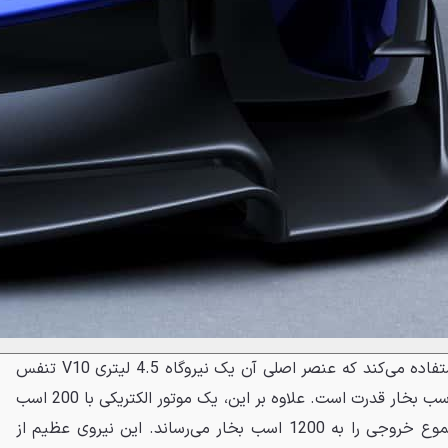
RB17 از قوای محرکهٔ هیبریدی استفاده می‌کند که عنصر اصلی آن یک نیروگاه 4.5 لیتری V10 تنفس
طبیعی ساخت کاسورث با 1000 اسب بخار قدرت است. علاوه بر این، یک موتور الکتریکی با 200 اسب
بخار قدرت هم وجود دارد که مجموع خروجی را به 1200 اسب بخار می‌رساند. این نیروی عظیم از