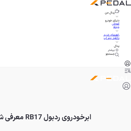
پدال
من
دنیای خودرو
آموزش
ویدئو
راهنمای خرید
دانلود زوم اپ
پدال
بیشتر
جستجو
ابرخودروی ردبول RB17 معرفی شد؛ فناوری فرمول یک با پیشرانه V10