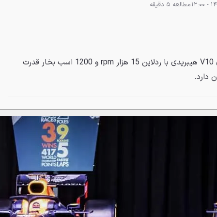
مطالعه 5 دقیقه
ردبول RB17 به پیشرانۀ 4.5 لیتری V10 هیبریدی با ردلاین 15 هزار rpm و 1200 اسب بخار قدرت