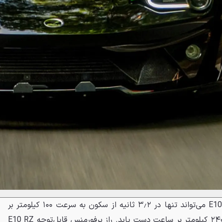
بر اساس تخمین‌های زنوس، E10 RZ می‌تواند تنها در ۳٫۲ ثانیه از سکون به سرعت ۱۰۰ کیلومتر بر
ساعت برسد و به حداکثر سرعت ۲۴۰ کیلومتر بر ساعت دست یابد. راز پرفورمنس قابل‌توجه E10 RZ