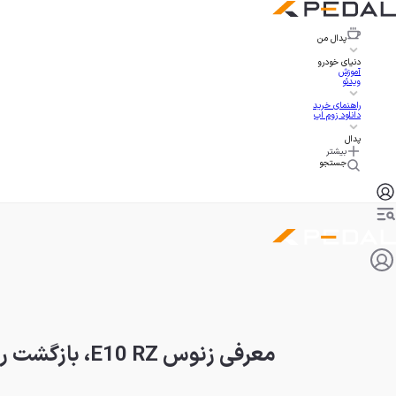
پدال
من
دنیای خودرو
آموزش
ویدئو
راهنمای خرید
دانلود زوم اپ
پدال
بیشتر
جستجو
معرفی زنوس E10 RZ، بازگشت رودستر موتور وسط بریتانیایی با قیمت نجومی!