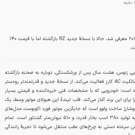
زنوس E10 که اولین بار در سال ۲۰۱۵ معرفی شد، حالا با نسخهٔ جدید RZ بازگشته اما با قیمت ۱۴۰
ت.
یی زنوس، هشت سال پس از ورشکستگی، دوباره به صحنه بازگشته
است. این شرکت که اکنون تحت مالکیت AC کارز فعالیت می‌کند، از نسخهٔ جدید و قدرتمندتر رودستر
E1 رونمایی کرده است؛ خودرویی که با مشخصات فنی خیره‌کننده و قیمتی بسیار
 برای این برند آغاز می‌کند. قلب تپندهٔ این هیولای موتور وسط، یک
لندر توربوشارژ ساخت ولوو است که جایگزین موتور فورد اکوبوست مدل‌های
قبلی شده است. این موتور قادر به تولید ۳۸۰ اسب بخار قدرت و ۵۱۰ نیوتن‌متر گشتاور است. تمام
 سرعته دستی به چرخ‌های عقب منتقل می‌شود تا تجربهٔ رانندگی