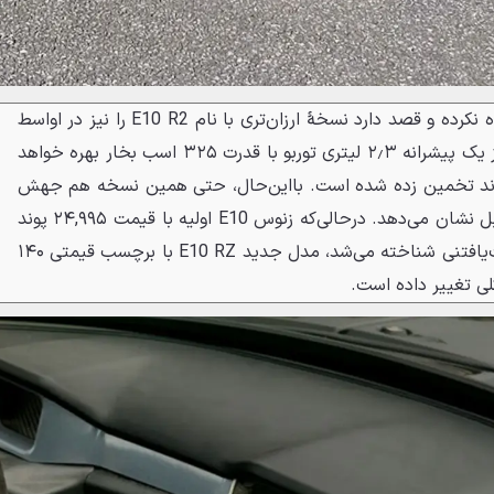
زنوس تنها به مدل پرچم‌دار بسنده نکرده و قصد دارد نسخهٔ ارزان‌تری با نام E10 R2 را نیز در اواسط
سال ۲۰۲۶ عرضه کند. این مدل از یک پیشرانه ۲٫۳ لیتری توربو با قدرت ۳۲۵ اسب بخار بهره خواهد
ت آن حدود ۱۲۰ هزار پوند تخمین زده شده است. بااین‌حال، حتی همین نسخه هم جهش
قیمتی بسیار بزرگی را نسبت به قبل نشان می‌دهد. درحالی‌که زنوس E10 اولیه با قیمت ۲۴,۹۹۵ پوند
به‌عنوان یک خودروی اسپرت دست‌یافتنی شناخته می‌شد، مدل جدید E10 RZ با برچسب قیمتی ۱۴۰
کلی تغییر داده است.