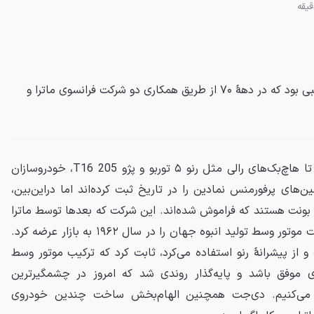
باگیرا کوپۀ اسپرت موتور وسط جالبی بود که در دهۀ ۷۰ از طریق همکاری دو شرکت فرانسوی ماترا و
از شاهکارهای اولیهٔ بوگاتی گرفته تا هاچ‌بک‌های رالی مثل رنو ۵ توربو و پژو 205 T16، خودروسازان
ن‌های پرفورمنس نمادین را در تاریخ ثبت کرده‌اند اما دراین‌بین،
بونت هستند که فراموش شده‌اند. این شرکت که بعدها توسط ماترا
خریداری شد، اولین خودروی اسپرت موتور وسط تولید انبوه جهان را در سال ۱۹۶۲ به بازار عرضه کرد.
از پیشرانهٔ رنو استفاده می‌کرد، ثابت کرد که ترکیب موتور وسط
ی موفق باشد و پایه‌گذار روندی شد که امروز در چشمگیرترین
 می‌کنیم. دی‌جت همچنین الهام‌بخش ساخت چندین خودروی