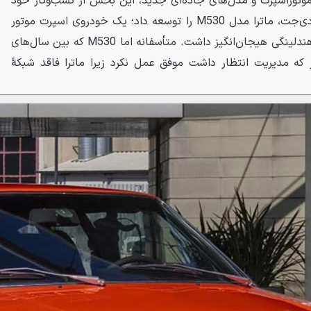
 موتوراسپرت و مدل‌های جاده‌ای جدید، این بخش از کسب‌وکار خود
را رشد دهد. پس از توقف تولید دی‌جت، ماترا مدل M530 را توسعه داد؛ یک خودروی اسپرت موتور
وسط بهتر که قیمتی اقتصادی و هندلینگی هیجان‌انگیز داشت. متأسفانه اما M530 که بین سال‌های
شد، آن‌طور که مدیریت انتظار داشت موفق عمل نکرد زیرا ماترا فاقد شبکهٔ