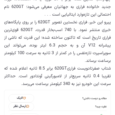
جدید خانواده فراری به جهانیان معرفی می‌شود؛ 620GT نام
احتمالی این تازه‌وارد ایتالیایی است . . .
پیرو این خبر، فراری نخستین تصویر 620GT را بر روی پایگاه‌های
خبری منتشر نمود. با 740 اسب‌بخار قدرت، 620GT قوی‌ترین
فراری تاریخ است که تاکنون ساخته شده؛ این قدرت که ناشی از
پیشرانه V12 آن و به حجم 6.3 لیتر بوده، می‌تواند این
سوپراسپرت تازه‌نفس را در کمتر از 3 ثانیه به سرعت 100 کیلومتر
برساعت برساند.
شتاب صفرتادویست فراری620GT برابر 8.5 ثانیه اعلام شده که
تقریبا 0.4 ثانیه سریع‌تر از لامبورگینی آونتادور است. حداکثر
سرعت این خودرو نیز به 340 کیلومتر برساعت می‌رسد.
لایک
مقاله رو دوست داشتی؟
ارسال نظر
نظرت چیه؟