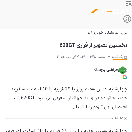
فراری
نمایشگاه خودرو ژنو
نخستین تصویر از فراری 620GT
یک‌شنبه 7 اسفند 1390 - 14:03
مطالعه '1
مرتضی برجسته
چهارشنبه همین هفته برابر با 29 فوریه یا 10 اسفندماه، فرزند
جدید خانواده فراری به جهانیان معرفی می‌شود؛ 620GT نام
احتمالی این تازه‌وارد ایتالیایی...
تبلیغات
چهارشنبه همین هفته برابر با 29 فوریه یا 10 اسفندماه، فرزند