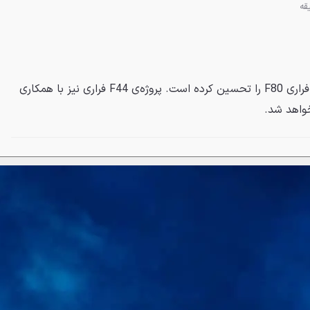
قهرمان ۷ دوره فرمول یک جهان، فراری F80 را تحسین کرده است. پروژه‌ی F44 فراری نیز با همکاری
واهد شد.