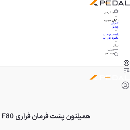
پدال
من
دنیای خودرو
آموزش
ویدئو
راهنمای خرید
دانلود زوم اپ
پدال
بیشتر
جستجو
همیلتون پشت فرمان فراری F80 شگفت‌زده شد!