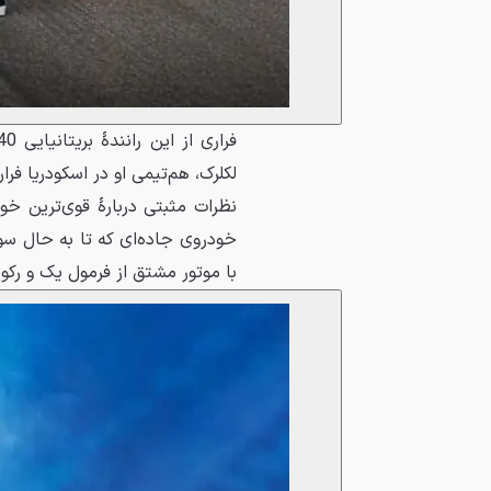
فراری از این رانندۀ بریتانیایی 40 ساله خواست تا
لکلرک، هم‌تیمی او در اسکودریا فر
نظرات مثبتی دربارۀ قوی‌ترین خو
با موتور مشتق از فرمول یک و رکور