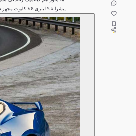
پیشرانهٔ 5 لیتری V8 کایوت مجهز شده است.