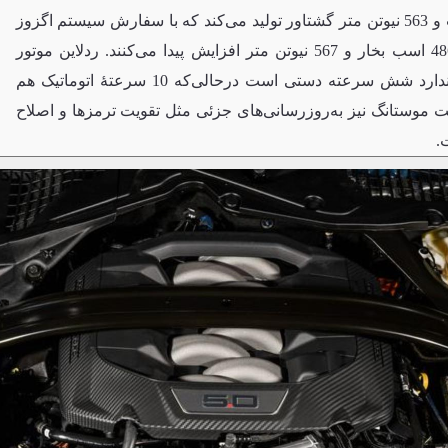
درنتیجه حالا 480 اسب بخار قدرت و 563 نیوتن متر گشتاور تولید می‌کند که با سفارش سیستم اگزوز
فعال 1,225 دلاری این اعداد به 486 اسب بخار و 567 نیوتن متر افزایش پیدا می‌کنند. ردلاین موتور
7,500 rpm است و گیربکس استاندارد شش سرعته دستی است درحالی‌که 10 سرعتهٔ اتوماتیک هم
 موستانگ نیز به‌روزرسانی‌های جزئی مثل تقویت ترمزها و اصلاح
.