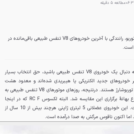
مطالعه 5 دقیقه
در دنیای پیشرانه‌های هیبریدی و توربو، رانندگی با آخرین خودروهای V8 تنفس طبیعی باقی‌مانده در
 است.
اگر در حال حاضر در بازار اروپا به دنبال یک خودروی V8 تنفس طبیعی باشید، حق انتخاب بسیار
 خودروهای جدید الکتریکی یا هیبریدی شده‌اند و معدود هشت
سیلندرهای باقی مانده هم همگی توربوشارژ هستند. درنتیجه، روزهای موتورهای V8 تنفس طبیعی به
شماره افتاده است. همین موضوع بهانهٔ برگزاری این مقایسه شد. البته لکسوس RC F که در اینجا
می‌بینید دیگر قابل سفارش نیست. این خودروی عضلانی 5 لیتری ژاپنی هرچند بیش از 10 سال از
د اما اکنون ناقوس مرگش به صدا درآمده است.