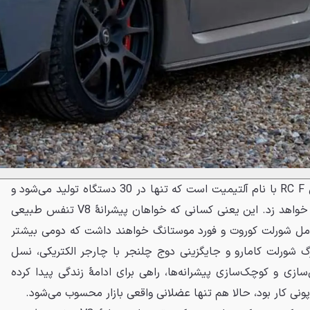
آنچه در اینجا داریم، نسخهٔ پایانی RC F با نام آلتیمیت است که تنها در 30 دستگاه تولید می‌شود و
پایان کوپهٔ اسپرت لکسوس را رقم خواهد زد. این یعنی کسانی که خواهان پیشرانهٔ V8 تنفس طبیعی
 شامل شورلت کوروت و فورد موستانگ خواهند داشت که دومی بیشتر
د مرگ شورلت کامارو و جایگزینی دوج چلنجر با چارجر الکتریکی، نسل
ازی و کوچک‌سازی پیشرانه‌ها، راهی برای ادامهٔ زندگی پیدا کرده
نی کار بود، حالا هم تنها عضلانی واقعی بازار محسوب می‌شود.