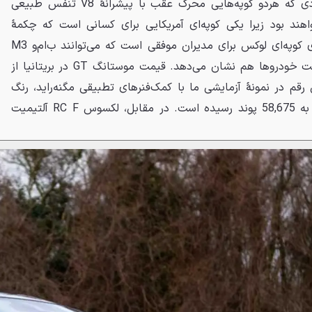
موستانگ و لکسوس RC با وجودی که هردو کوپه‌هایی محرک عقب با پیشرانهٔ V8 تنفس طبیعی
هند بود زیرا یکی کوپه‌ای آمریکایی برای کسانی است که چکمهٔ
کابویی می‌پوشند درحالی‌که دیگری کوپه‌ای لوکس برای مدیران موفقی است که می‌توانند ب‌ام‌و M3
بخرند. این تفاوت خود را در قیمت خودروها هم نشان می‌دهد. قیمت موستانگ GT در بریتانیا از
 این رقم در نمونهٔ آزمایشی ما با کمک‌فنرهای تطبیقی مگنه‌راید، رنگ
خاکستری و کالیپرهای ترمز قرمز به 58,675 پوند رسیده است. در مقابل، لکسوس RC F آلتیمیت