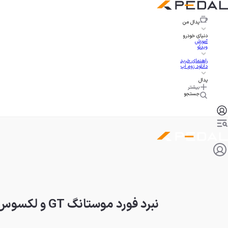
پدال
من
دنیای خودرو
آموزش
ویدئو
راهنمای خرید
دانلود زوم اپ
پدال
بیشتر
جستجو
نبرد فورد موستانگ GT و لکسوس RC F، آخرین سمفونی V8 تنفس طبیعی