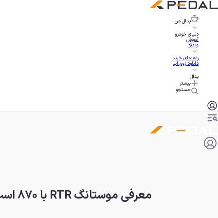
پدال
من
دنیای خودرو
آموزش
ویدئو
راهنمای خرید
دانلود زوم اپ
پدال
بیشتر
جستجو
معرفی موستانگ RTR با ۸۷۰ اسب بخار قدرت و نصف قیمت GTD!