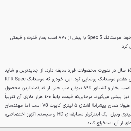
شرکت RTR از جدیدترین هیولای خود، موستانگ Spec 5 با بیش از ۸۷۰ اسب بخار قدرت و قیمتی
شرکت تیونینگ RTR که بیش از ۱۵ سال در تقویت محصولات فورد سابقه دارد، از جدیدترین و شاید
وحشی‌ترین پروژهٔ خود بر پایهٔ نسل هفتم موستانگ رونمایی کرد. این خودرو که موستانگ RTR Spec
5 نام دارد، با قدرتی بیش از ۸۷۰ اسب بخار و گشتاور ۸۹۵ نیوتن متر، حتی از قدرتمندترین محصول
رسمی فورد، یعنی موستانگ GTD نیز پیشی می‌گیرد، درحالی‌که قیمت پایهٔ ۱۶۰ هزار دلاری آن تقریباً
نصف GTD است. قلب تپندهٔ این هیولا همان پیشرانهٔ آشنای ۵ لیتری کایوت V8 است اما مهندسان
RTR با افزودن یک سوپرشارژر ۳ لیتری ویپل، یک اینترکولر مسابقه‌ای HD و سیستم اگزوز اختصاصی،
‌ای از آن استخراج کنند.