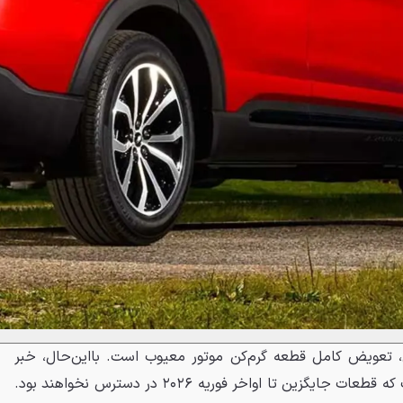
یی، تعویض کامل قطعه گرم‌کن موتور معیوب است. بااین‌حال، خبر
ناامیدکننده برای مالکان این است که قطعات جایگزین تا اواخر فوریه ۲۰۲۶ در دسترس نخواهند بود.